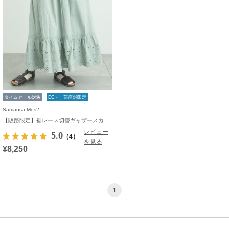
タイムセール対象
EC・一部店舗限定
Samansa Mos2
【販路限定】裾レース切替ギャザースカート
レビュー
5.0
（4）
を見る
¥8,250
1