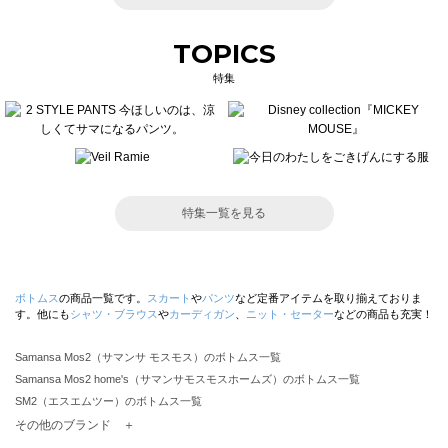
TOPICS
特集
特集一覧を見る
ボトムス
の商品一覧です。
スカート
や
パンツ
など定番アイテムを取り揃えておりま
す。他にも
シャツ・ブラウス
や
カーディガン
、
ニット・セーター
などの商品も充実！
Samansa Mos2（サマンサ モスモス）のボトムス一覧
Samansa Mos2 home's（サマンサモスモスホームズ）のボトムス一覧
SM2（エスエムツー）のボトムス一覧
TSUHARU by Samansa Mos2（ツハルバイサマンサモスモス）のボトムス一覧
その他のブランド ＋
sm2rhythm（サマンサモスモス リズム）のボトムス一覧