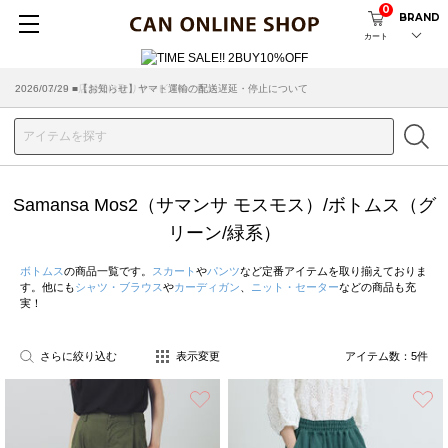
0
BRAND
カート
2026/07/29 ■【お知らせ】ヤマト運輸の配送遅延・停止について
2026/03/18 ■店舗受け取りサービスのご案内
Samansa Mos2（サマンサ モスモス）/ボトムス（グ
リーン/緑系）
ボトムス
の商品一覧です。
スカート
や
パンツ
など定番アイテムを取り揃えておりま
す。他にも
シャツ・ブラウス
や
カーディガン
、
ニット・セーター
などの商品も充
実！
さらに絞り込む
表示変更
アイテム数：
5
件
お気に入り