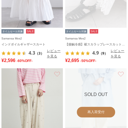
タイムセール対象
SALE
タイムセール対象
SALE
Samansa Mos2
Samansa Mos2
インドボイルギャザースカート
【接触冷感】裾スカラップレースカットペチパンツ
レビュー
レビュー
4.3
4.9
（3）
（9）
を見る
を見る
¥2,596
¥2,695
-60%OFF-
-50%OFF-
お気に入り
SOLD OUT
再入荷受付