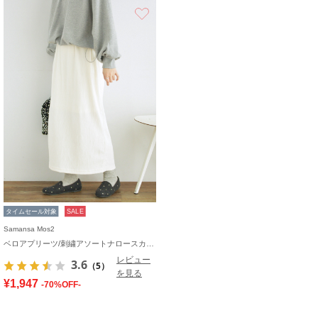
お気に入り
タイムセール対象
SALE
Samansa Mos2
ベロアプリーツ/刺繍アソートナロースカート
レビュー
3.6
（5）
を見る
¥1,947
-70%OFF-