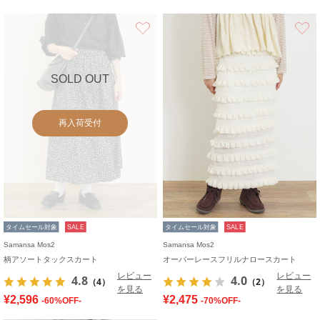
お気に入り
SOLD OUT
再入荷受付
タイムセール対象
SALE
タイムセール対象
SALE
Samansa Mos2
Samansa Mos2
柄アソートタックスカート
オーバーレースフリルナロースカート
レビュー
レビュー
4.8
4.0
（4）
（2）
を見る
を見る
¥2,596
¥2,475
-60%OFF-
-70%OFF-