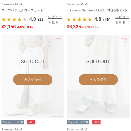
Samansa Mos2
Samansa Mos2
スラブベア天ナロースカート
【kazumi×Samansa Mos2】3D刺繍パンツ
レビュー
レビュー
4.0
4.8
（2）
（46）
を見る
を見る
¥2,156
¥6,325
-60%OFF-
-50%OFF-
お気に入り
SOLD OUT
SOLD OUT
再入荷受付
再入荷受付
タイムセール対象
SALE
タイムセール対象
SALE
Samansa Mos2
Samansa Mos2