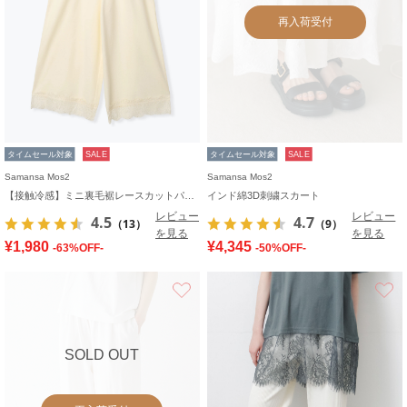
再入荷受付
タイムセール対象
SALE
タイムセール対象
SALE
Samansa Mos2
Samansa Mos2
【接触冷感】ミニ裏毛裾レースカットパンツ
インド綿3D刺繍スカート
レビュー
レビュー
4.5
4.7
（13）
（9）
を見る
を見る
¥1,980
¥4,345
-63%OFF-
-50%OFF-
お気に入り
SOLD OUT