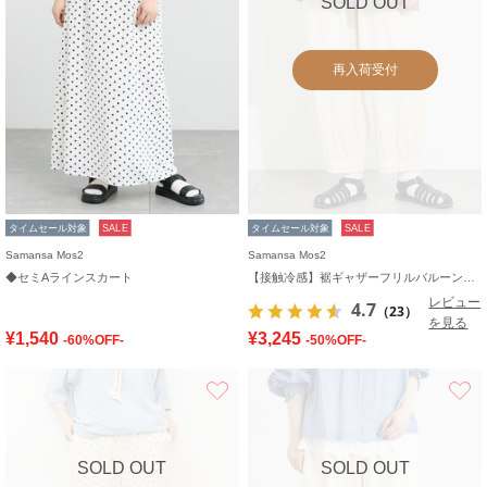
SOLD OUT
再入荷受付
タイムセール対象
SALE
タイムセール対象
SALE
Samansa Mos2
Samansa Mos2
◆セミAラインスカート
【接触冷感】裾ギャザーフリルバルーンパンツ
レビュー
4.7
（23）
を見る
¥1,540
¥3,245
-60%OFF-
-50%OFF-
お気に入り
SOLD OUT
SOLD OUT