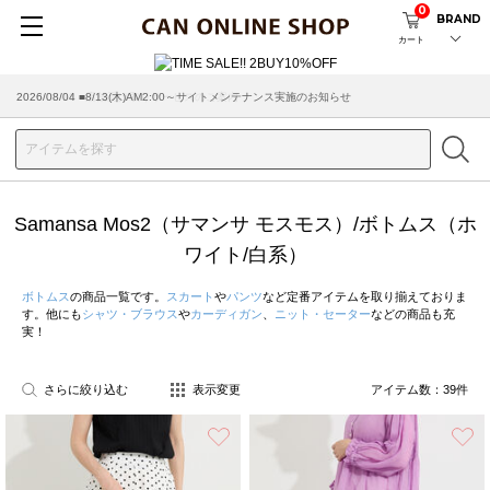
0
BRAND
カート
2026/08/04 ■8/13(木)AM2:00～サイトメンテナンス実施のお知らせ
Samansa Mos2（サマンサ モスモス）/ボトムス（ホ
ワイト/白系）
ボトムス
の商品一覧です。
スカート
や
パンツ
など定番アイテムを取り揃えておりま
す。他にも
シャツ・ブラウス
や
カーディガン
、
ニット・セーター
などの商品も充
実！
さらに絞り込む
表示変更
アイテム数：
39
件
お気に入り