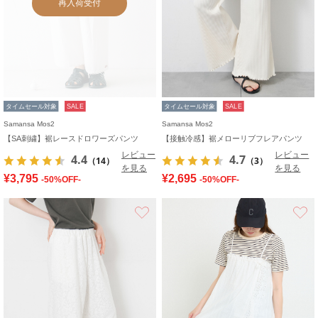
再入荷受付
タイムセール対象
SALE
タイムセール対象
SALE
Samansa Mos2
Samansa Mos2
【SA刺繍】裾レースドロワーズパンツ
【接触冷感】裾メローリブフレアパンツ
レビュー
レビュー
4.4
4.7
（14）
（3）
を見る
を見る
¥3,795
¥2,695
-50%OFF-
-50%OFF-
お気に入り