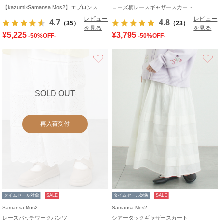
【kazumi×Samansa Mos2】エプロンスカート
ローズ柄レースギャザースカート
レビュー
レビュー
4.7
4.8
（35）
（23）
を見る
を見る
¥5,225
¥3,795
-50%OFF-
-50%OFF-
お気に入り
SOLD OUT
再入荷受付
タイムセール対象
SALE
タイムセール対象
SALE
Samansa Mos2
Samansa Mos2
レースパッチワークパンツ
シアータックギャザースカート