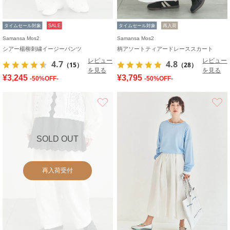
タイムセール対象
SALE
タイムセール対象
再入荷
Samansa Mos2
Samansa Mos2
シアー楊柳刺繍イージーパンツ
柄アソートティアードレーススカート
レビュー
レビュー
4.7
4.8
（15）
（28）
を見る
を見る
¥3,245
¥3,795
-50%OFF-
-50%OFF-
お気に入り
SOLD OUT
再入荷受付