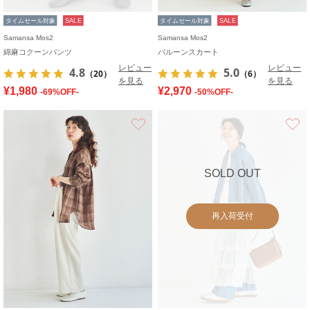
タイムセール対象
SALE
タイムセール対象
SALE
Samansa Mos2
Samansa Mos2
綿麻コクーンパンツ
バルーンスカート
レビュー
レビュー
4.8
5.0
（20）
（6）
を見る
を見る
¥1,980
¥2,970
-69%OFF-
-50%OFF-
お気に入り
SOLD OUT
再入荷受付