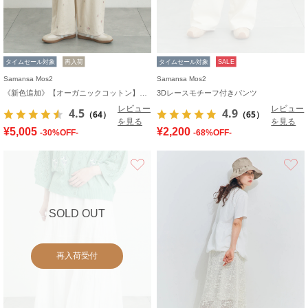
タイムセール対象
再入荷
タイムセール対象
SALE
Samansa Mos2
Samansa Mos2
《新色追加》【オーガニックコットン】デニムバレルパンツ
3Dレースモチーフ付きパンツ
レビュー
レビュー
4.5
4.9
（64）
（65）
を見る
を見る
¥5,005
¥2,200
-30%OFF-
-68%OFF-
お気に入り
SOLD OUT
再入荷受付