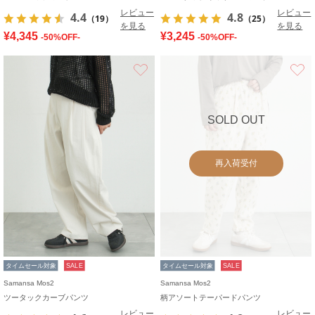
レビュー
レビュー
4.4
4.8
（19）
（25）
を見る
を見る
¥4,345
¥3,245
-50%OFF-
-50%OFF-
お気に入り
SOLD OUT
再入荷受付
タイムセール対象
SALE
タイムセール対象
SALE
Samansa Mos2
Samansa Mos2
ツータックカーブパンツ
柄アソートテーパードパンツ
レビュー
レビュー