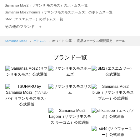
Samansa Mos2（サマンサ モスモス）のボトムス一覧
Samansa Mos2 home's（サマンサモスモスホームズ）のボトムス一覧
SM2（エスエムツー）のボトムス一覧
TSUHARU by Samansa Mos2（ツハルバイサマンサモスモス）のボトムス一覧
その他のブランド ＋
sm2rhythm（サマンサモスモス リズム）のボトムス一覧
Samansa Mos2 blue（サマンサモスモス ブルー）のボトムス一覧
Samansa Mos2
ボトムス
ホワイト/白系
商品ステータス:期間限定、セール
Samansa Mos2 Lagom（サマンサモスモス ラーゴム）のボトムス一覧
ehka sopo（エヘカソポ）のボトムス一覧
ブランド一覧
sō4ū（ソウフォーユー）のボトムス一覧
Te chichi（テチチ）のボトムス一覧
Te chichi CLASSIC（テチチ クラシック）のボトムス一覧
Te chichi TERRASSE（テチチ テラス）のボトムス一覧
Lugnoncure（ルノンキュール）のボトムス一覧
BETTY'S BLUE（べティーズブルー）のボトムス一覧
Wpc.（ワールドパーティー）のボトムス一覧