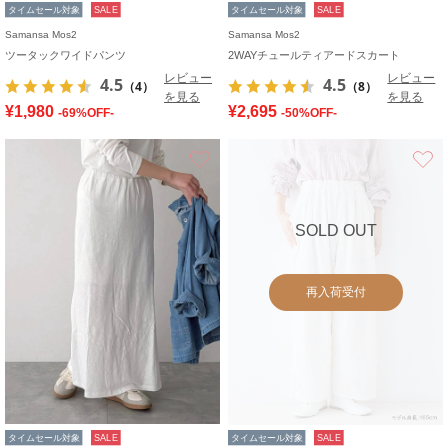
タイムセール対象
SALE
タイムセール対象
SALE
Samansa Mos2
Samansa Mos2
ツータックワイドパンツ
2WAYチュールティアードスカート
レビュー
レビュー
4.5
4.5
（4）
（8）
を見る
を見る
¥1,980
¥2,695
-69%OFF-
-50%OFF-
お気に入り
SOLD OUT
再入荷受付
タイムセール対象
SALE
タイムセール対象
SALE