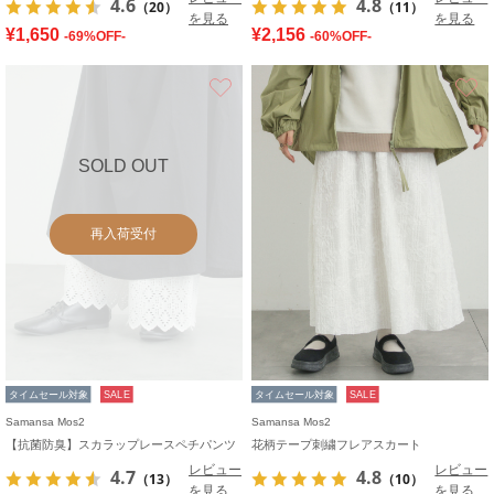
4.6
4.8
（20）
（11）
を見る
を見る
¥1,650
¥2,156
-69%OFF-
-60%OFF-
お気に入り
SOLD OUT
再入荷受付
タイムセール対象
SALE
タイムセール対象
SALE
Samansa Mos2
Samansa Mos2
【抗菌防臭】スカラップレースペチパンツ
花柄テープ刺繍フレアスカート
レビュー
レビュー
4.7
4.8
（13）
（10）
を見る
を見る