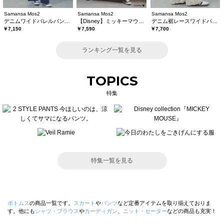
Samansa Mos2
Samansa Mos2
Samansa Mos2
デニムワイドバレルパンツ〈WEB限定SS・XLサイズ〉
【Disney】ミッキーマウス/総刺繍スカート
デニム裾レースワイドパンツ
￥7,150
￥7,590
￥7,700
ランキング一覧を見る
TOPICS
特集
特集一覧を見る
ボトムス
の商品一覧です。
スカート
や
パンツ
など定番アイテムを取り揃えておりま
す。他にも
シャツ・ブラウス
や
カーディガン
、
ニット・セーター
などの商品も充実！