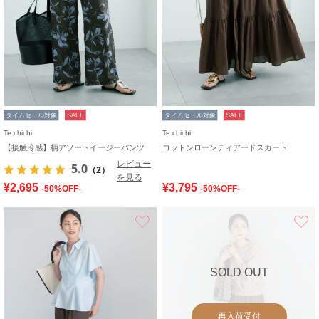
タイムセール対象
SALE
タイムセール対象
SALE
Te chichi
Te chichi
【接触冷感】柄アソートイージーパンツ
コットンローンティアードスカート
レビュー
5.0
（2）
を見る
¥2,695
¥3,795
-50%OFF-
-50%OFF-
お気に入り
SOLD OUT
再入荷受付