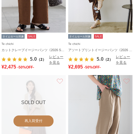
タイムセール対象
SALE
タイムセール対象
SALE
Te chichi
Te chichi
カットクレープイージーパンツ《2026 SUMMER LOOK item》
アソートプリントイージーパンツ《2026 SUMMER LOOK item》
レビュー
レビュー
5.0
5.0
（2）
（2）
を見る
を見る
¥2,475
¥2,695
-50%OFF-
-50%OFF-
お気に入り
SOLD OUT
再入荷受付