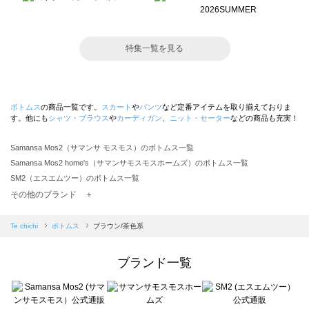
特集一覧を見る
ボトムス
の商品一覧です。
スカート
や
パンツ
など定番アイテムを取り揃えておりま
す。他にも
シャツ・ブラウス
や
カーディガン
、
ニット・セーター
などの商品も充実！
Samansa Mos2（サマンサ モスモス）のボトムス一覧
Samansa Mos2 home's（サマンサモスモスホームズ）のボトムス一覧
SM2（エスエムツー）のボトムス一覧
TSUHARU by Samansa Mos2（ツハルバイサマンサモスモス）のボトムス一覧
その他のブランド ＋
sm2rhythm（サマンサモスモス リズム）のボトムス一覧
Samansa Mos2 blue（サマンサモスモス ブルー）のボトムス一覧
Te chichi
ボトムス
ブラウン/茶色系
Samansa Mos2 Lagom（サマンサモスモス ラーゴム）のボトムス一覧
ehka sopo（エヘカソポ）のボトムス一覧
ブランド一覧
sō4ū（ソウフォーユー）のボトムス一覧
Te chichi（テチチ）のボトムス一覧
Te chichi CLASSIC（テチチ クラシック）のボトムス一覧