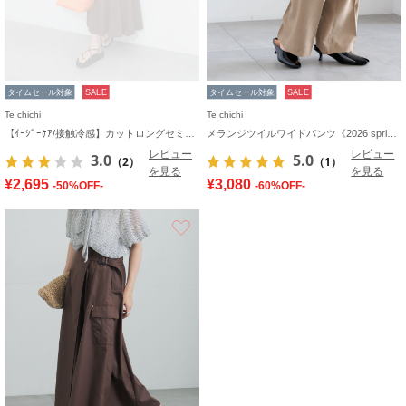
タイムセール対象
SALE
タイムセール対象
SALE
Te chichi
Te chichi
【ｲｰｼﾞｰｹｱ/接触冷感】カットロングセミフレアスカート
メランジツイルワイドパンツ《2026 spring catalog item》
レビュー
レビュー
3.0
5.0
（2）
（1）
を見る
を見る
¥2,695
¥3,080
-50%OFF-
-60%OFF-
お気に入り