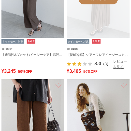
タイムセール対象
SALE
タイムセール対象
SALE
Te chichi
Te chichi
【通気性/UVカット/イージーケア】麻混プリペライージーワイドパンツ(セットアップ可)
【接触冷感】シアーフレアイージースカート
レビュー
3.0
（3）
を見る
¥3,245
¥3,465
-50%OFF-
-50%OFF-
お気に入り