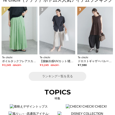
Te chichi（テチチ）ボトムス人気アイテムランキング
1
2
3
Te chichi
Te chichi
Te chichi
ボイルタックフレアスカート(セットアップ可)
【接触冷感/UVカット/遮熱】ワイドクロップトパンツ
ドロストギャザーバルーンパンツ
￥3,245
￥3,245
￥7,590
-50%OFF-
-50%OFF-
ランキング一覧を見る
TOPICS
特集