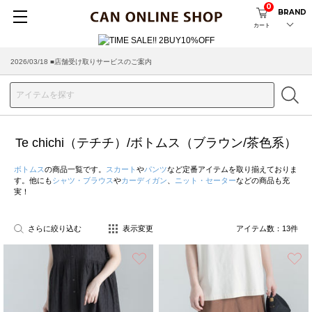
0
BRAND
カート
2026/03/18 ■店舗受け取りサービスのご案内
Te chichi（テチチ）/ボトムス（ブラウン/茶色系）
ボトムス
の商品一覧です。
スカート
や
パンツ
など定番アイテムを取り揃えておりま
す。他にも
シャツ・ブラウス
や
カーディガン
、
ニット・セーター
などの商品も充
実！
さらに絞り込む
表示変更
アイテム数：
13
件
お気に入り