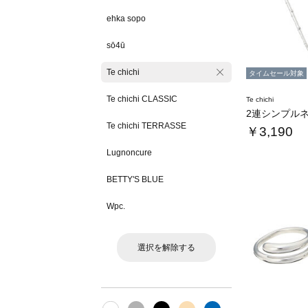
ehka sopo
sō4ū
Te chichi
タイムセール対象
Te chichi CLASSIC
Te chichi
2連シンプル
Te chichi TERRASSE
￥3,190
Lugnoncure
BETTY'S BLUE
Wpc.
選択を解除する