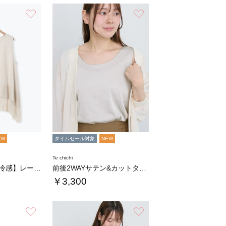
お気に入り
お気に入り
EW
タイムセール対象
NEW
Te chichi
【UVカット/接触冷感】レースヘムAラインタ…
前後2WAYサテン&カットタンクトップ
￥3,300
お気に入り
お気に入り