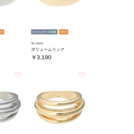
EW
タイムセール対象
NEW
Te chichi
グ
ボリュームリング
￥3,190
お気に入り
お気に入り