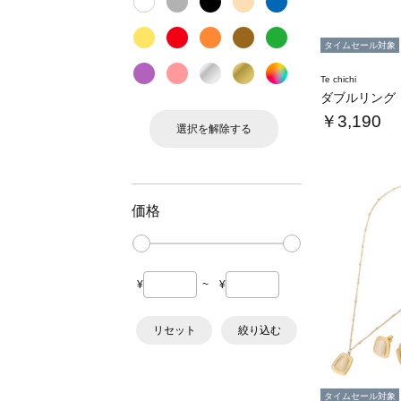
タイムセール対象
Te chichi
ダブルリング
￥3,190
選択を解除する
価格
¥
~
¥
リセット
絞り込む
タイムセール対象