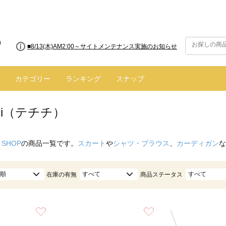
■8/13(木)AM2:00～サイトメンテナンス実施のお知らせ
■【お知らせ】ヤマト運輸の配送遅延・停止について
カテゴリー
ランキング
スナップ
ichi（テチチ）
 SHOP
の商品一覧です。
スカート
や
シャツ・ブラウス
、
カーディガン
な
順
すべて
すべて
在庫の有無
商品ステータス
お気に入り
お気に入り