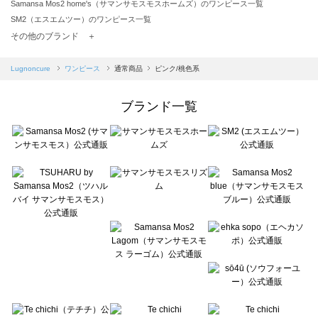
Samansa Mos2 home's（サマンサモスモスホームズ）のワンピース一覧
SM2（エスエムツー）のワンピース一覧
TSUHARU by Samansa Mos2（ツハルバイサマンサモスモス）のワンピース一覧
その他のブランド ＋
sm2rhythm（サマンサモスモス リズム）のワンピース一覧
Samansa Mos2 blue（サマンサモスモス ブルー）のワンピース一覧
Lugnoncure
ワンピース
通常商品
ピンク/桃色系
Samansa Mos2 Lagom（サマンサモスモス ラーゴム）のワンピース一覧
ehka sopo（エヘカソポ）のワンピース一覧
ブランド一覧
sō4ū（ソウフォーユー）のワンピース一覧
Te chichi（テチチ）のワンピース一覧
Te chichi CLASSIC（テチチ クラシック）のワンピース一覧
Te chichi TERRASSE（テチチ テラス）のワンピース一覧
Lugnoncure（ルノンキュール）のワンピース一覧
BETTY'S BLUE（べティーズブルー）のワンピース一覧
Wpc.（ワールドパーティー）のワンピース一覧