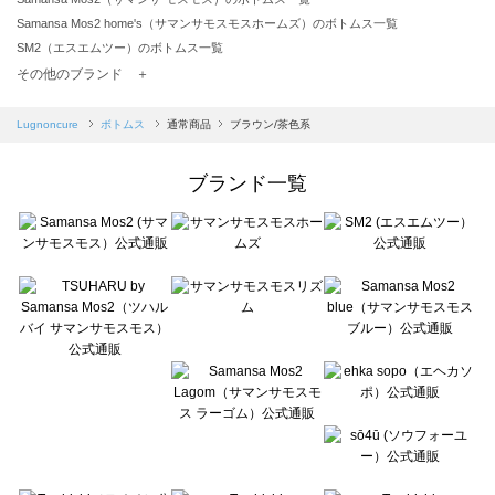
Samansa Mos2 home's（サマンサモスモスホームズ）のボトムス一覧
SM2（エスエムツー）のボトムス一覧
TSUHARU by Samansa Mos2（ツハルバイサマンサモスモス）のボトムス一覧
その他のブランド ＋
sm2rhythm（サマンサモスモス リズム）のボトムス一覧
Samansa Mos2 blue（サマンサモスモス ブルー）のボトムス一覧
Lugnoncure
ボトムス
通常商品
ブラウン/茶色系
Samansa Mos2 Lagom（サマンサモスモス ラーゴム）のボトムス一覧
ehka sopo（エヘカソポ）のボトムス一覧
ブランド一覧
sō4ū（ソウフォーユー）のボトムス一覧
Te chichi（テチチ）のボトムス一覧
Te chichi CLASSIC（テチチ クラシック）のボトムス一覧
Te chichi TERRASSE（テチチ テラス）のボトムス一覧
Lugnoncure（ルノンキュール）のボトムス一覧
BETTY'S BLUE（べティーズブルー）のボトムス一覧
Wpc.（ワールドパーティー）のボトムス一覧