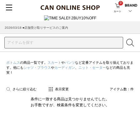
0
BRAND
カート
2026/03/18 ■店舗受け取りサービスのご案内
ボトムス
の商品一覧です。
スカート
や
パンツ
など定番アイテムを取り揃えておりま
す。他にも
シャツ・ブラウス
や
カーディガン
、
ニット・セーター
などの商品も充
実！
さらに絞り込む
表示変更
アイテム数：
件
条件に一致する商品は見つかりませんでした。
お手数ですが、検索条件を変更してください。