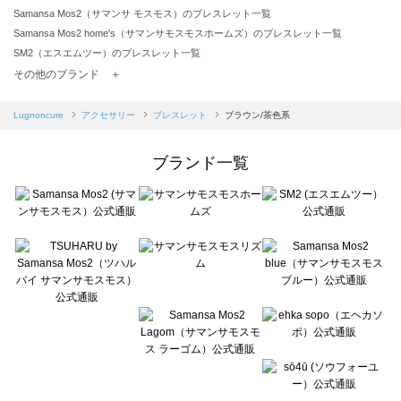
Samansa Mos2（サマンサ モスモス）のブレスレット一覧
Samansa Mos2 home's（サマンサモスモスホームズ）のブレスレット一覧
SM2（エスエムツー）のブレスレット一覧
TSUHARU by Samansa Mos2（ツハルバイサマンサモスモス）のブレスレット一覧
その他のブランド ＋
sm2rhythm（サマンサモスモス リズム）のブレスレット一覧
Samansa Mos2 blue（サマンサモスモス ブルー）のブレスレット一覧
Lugnoncure
アクセサリー
ブレスレット
ブラウン/茶色系
Samansa Mos2 Lagom（サマンサモスモス ラーゴム）のブレスレット一覧
ehka sopo（エヘカソポ）のブレスレット一覧
ブランド一覧
sō4ū（ソウフォーユー）のブレスレット一覧
Te chichi（テチチ）のブレスレット一覧
Te chichi CLASSIC（テチチ クラシック）のブレスレット一覧
Te chichi TERRASSE（テチチ テラス）のブレスレット一覧
Lugnoncure（ルノンキュール）のブレスレット一覧
BETTY'S BLUE（べティーズブルー）のブレスレット一覧
Wpc.（ワールドパーティー）のブレスレット一覧