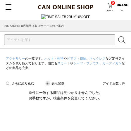
0
BRAND
カート
2026/03/18 ■店舗受け取りサービスのご案内
アクセサリー
の一覧です。
ハット・帽子
や
ピアス・指輪
、
ネックレス
など定番アイ
テムを取り揃えております。他にも
スカート
や
シャツ・ブラウス
、
カーディガン
な
どの商品も充実！
さらに絞り込む
表示変更
アイテム数：
件
条件に一致する商品は見つかりませんでした。
お手数ですが、検索条件を変更してください。