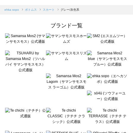
sm2rhythm（サマンサモスモス リズム）のスカート一覧
Samansa Mos2 blue（サマンサモスモス ブルー）のスカート一覧
ehka sopo
ボトムス
スカート
グレー/灰色系
Samansa Mos2 Lagom（サマンサモスモス ラーゴム）のスカート一覧
ehka sopo（エヘカソポ）のスカート一覧
ブランド一覧
sō4ū（ソウフォーユー）のスカート一覧
Te chichi（テチチ）のスカート一覧
Te chichi CLASSIC（テチチ クラシック）のスカート一覧
Te chichi TERRASSE（テチチ テラス）のスカート一覧
Lugnoncure（ルノンキュール）のスカート一覧
BETTY'S BLUE（べティーズブルー）のスカート一覧
Wpc.（ワールドパーティー）のスカート一覧