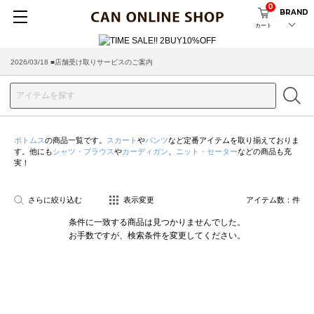
0
BRAND
カート
2026/03/18 ■店舗受け取りサービスのご案内
ボトムス
の商品一覧です。
スカート
や
パンツ
など定番アイテムを取り揃えておりま
す。他にも
シャツ・ブラウス
や
カーディガン
、
ニット・セーター
などの商品も充
実！
さらに絞り込む
表示変更
アイテム数：
件
条件に一致する商品は見つかりませんでした。
お手数ですが、検索条件を変更してください。