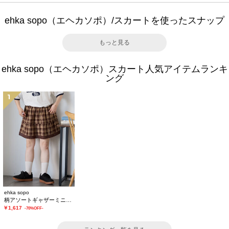
ehka sopo（エヘカソポ）/スカートを使ったスナップ
もっと見る
ehka sopo（エヘカソポ）スカート人気アイテムランキ
ング
1
ehka sopo
柄アソートギャザーミニスカート
￥1,617
-70%OFF-