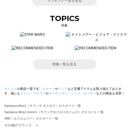
ランキング一覧を見る
TOPICS
特集
特集一覧を見る
ボトムス
の商品一覧です。
スカート
や
パンツ
など定番アイテムを取り揃えておりま
す。他にも
シャツ・ブラウス
や
カーディガン
、
ニット・セーター
などの商品も充実！
Samansa Mos2（サマンサ モスモス）のスカート一覧
Samansa Mos2 home's（サマンサモスモスホームズ）のスカート一覧
SM2（エスエムツー）のスカート一覧
TSUHARU by Samansa Mos2（ツハルバイサマンサモスモス）のスカート一覧
その他のブランド ＋