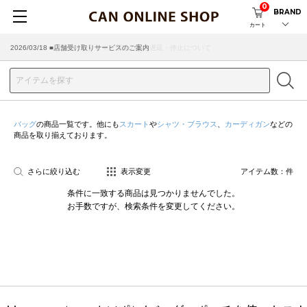
0
BRAND
カート
2026/07/29 ■【お知らせ】ヤマト運輸の配送遅延・停止について
2026/03/18 ■店舗受け取りサービスのご案内
バッグ
の商品一覧です。他にも
スカート
や
シャツ・ブラウス
、
カーディガン
などの
商品を取り揃えております。
さらに絞り込む
表示変更
アイテム数：
件
条件に一致する商品は見つかりませんでした。
お手数ですが、検索条件を変更してください。