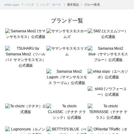
Samansa Mos2 blue（サマンサモスモス ブルー）のバッグ・ポーチ一覧
ehka sopo
バッグ
バッグ・ポーチ
通常商品
ブルー/青系
Samansa Mos2 Lagom（サマンサモスモス ラーゴム）のバッグ・ポーチ一覧
ehka sopo（エヘカソポ）のバッグ・ポーチ一覧
ブランド一覧
sō4ū（ソウフォーユー）のバッグ・ポーチ一覧
Te chichi（テチチ）のバッグ・ポーチ一覧
Te chichi CLASSIC（テチチ クラシック）のバッグ・ポーチ一覧
Te chichi TERRASSE（テチチ テラス）のバッグ・ポーチ一覧
Lugnoncure（ルノンキュール）のバッグ・ポーチ一覧
BETTY'S BLUE（べティーズブルー）のバッグ・ポーチ一覧
Wpc.（ワールドパーティー）のバッグ・ポーチ一覧