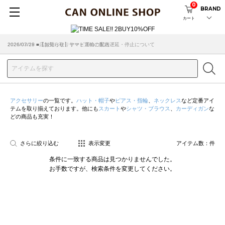
0
BRAND
カート
2026/07/29 ■【お知らせ】ヤマト運輸の配送遅延・停止について
2026/03/18 ■店舗受け取りサービスのご案内
アクセサリー
の一覧です。
ハット・帽子
や
ピアス・指輪
、
ネックレス
など定番アイ
テムを取り揃えております。他にも
スカート
や
シャツ・ブラウス
、
カーディガン
な
どの商品も充実！
さらに絞り込む
表示変更
アイテム数：
件
条件に一致する商品は見つかりませんでした。
お手数ですが、検索条件を変更してください。