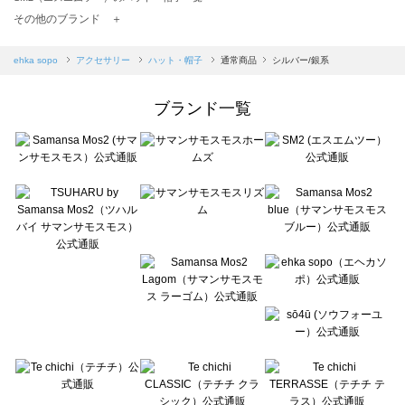
TSUHARU by Samansa Mos2（ツハルバイサマンサモスモス）のハット・帽子一覧
その他のブランド ＋
sm2rhythm（サマンサモスモス リズム）のハット・帽子一覧
Samansa Mos2 blue（サマンサモスモス ブルー）のハット・帽子一覧
ehka sopo
アクセサリー
ハット・帽子
通常商品
シルバー/銀系
Samansa Mos2 Lagom（サマンサモスモス ラーゴム）のハット・帽子一覧
ehka sopo（エヘカソポ）のハット・帽子一覧
ブランド一覧
sō4ū（ソウフォーユー）のハット・帽子一覧
Te chichi（テチチ）のハット・帽子一覧
Te chichi CLASSIC（テチチ クラシック）のハット・帽子一覧
Te chichi TERRASSE（テチチ テラス）のハット・帽子一覧
Lugnoncure（ルノンキュール）のハット・帽子一覧
BETTY'S BLUE（べティーズブルー）のハット・帽子一覧
Wpc.（ワールドパーティー）のハット・帽子一覧