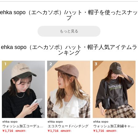
ehka sopo（エヘカソポ）/ハット・帽子を使ったスナッ
プ
もっと見る
ehka sopo（エヘカソポ）ハット・帽子人気アイテムラ
ンキング
1
2
3
ehka sopo
ehka sopo
ehka sopo
ウォッシュ加工コーデュロイキャップ
エコスウェードハンチング
ウォッシュ加工刺繍キャップ
￥1,716
￥1,716
￥1,716
-60%OFF-
-60%OFF-
-60%OFF-