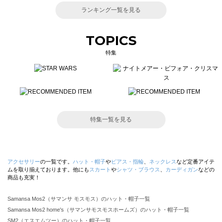
ランキング一覧を見る
TOPICS
特集
特集一覧を見る
アクセサリー
の一覧です。
ハット・帽子
や
ピアス・指輪
、
ネックレス
など定番アイテ
ムを取り揃えております。他にも
スカート
や
シャツ・ブラウス
、
カーディガン
などの
商品も充実！
Samansa Mos2（サマンサ モスモス）のハット・帽子一覧
Samansa Mos2 home's（サマンサモスモスホームズ）のハット・帽子一覧
SM2（エスエムツー）のハット・帽子一覧