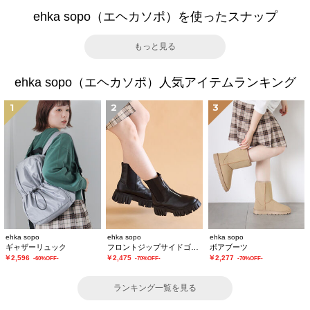
ehka sopo（エヘカソポ）を使ったスナップ
もっと見る
ehka sopo（エヘカソポ）人気アイテムランキング
1
2
3
ehka sopo
ehka sopo
ehka sopo
ギャザーリュック
フロントジップサイドゴアブーツ
ボアブーツ
￥2,596
￥2,475
￥2,277
-60%OFF-
-70%OFF-
-70%OFF-
ランキング一覧を見る