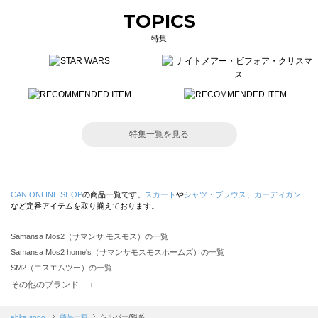
TOPICS
特集
特集一覧を見る
CAN ONLINE SHOP
の商品一覧です。
スカート
や
シャツ・ブラウス
、
カーディガン
など定番アイテムを取り揃えております。
Samansa Mos2（サマンサ モスモス）の一覧
Samansa Mos2 home's（サマンサモスモスホームズ）の一覧
SM2（エスエムツー）の一覧
TSUHARU by Samansa Mos2（ツハルバイサマンサモスモス）の一覧
その他のブランド ＋
sm2rhythm（サマンサモスモス リズム）の一覧
Samansa Mos2 blue（サマンサモスモス ブルー）の一覧
ehka sopo
商品一覧
シルバー/銀系