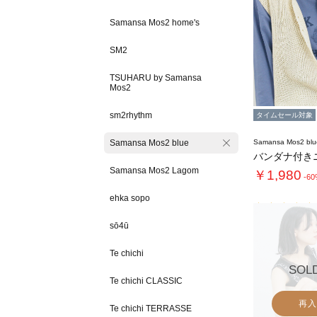
Samansa Mos2 home's
SM2
TSUHARU by Samansa
Mos2
sm2rhythm
タイムセール対象
Samansa Mos2 blue
Samansa Mos2 blu
バンダナ付き
Samansa Mos2 Lagom
￥1,980
-6
ehka sopo
sō4ū
Te chichi
SOL
Te chichi CLASSIC
再入
Te chichi TERRASSE