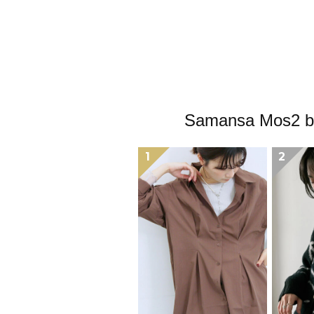
Samansa M
1
2