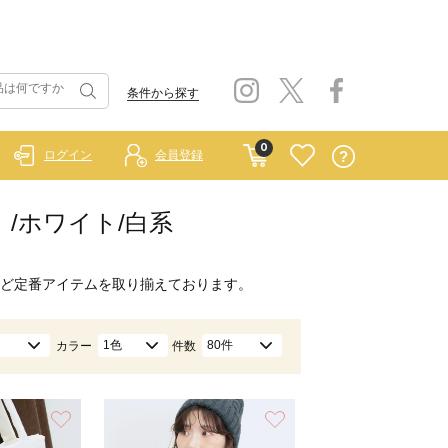
条件から探す
0
ログイン
会員登録
ー）/ホワイト/白系
ど定番アイテムを取り揃えております。
1色
80件
カラー
件数
お気に入り
お気に入り