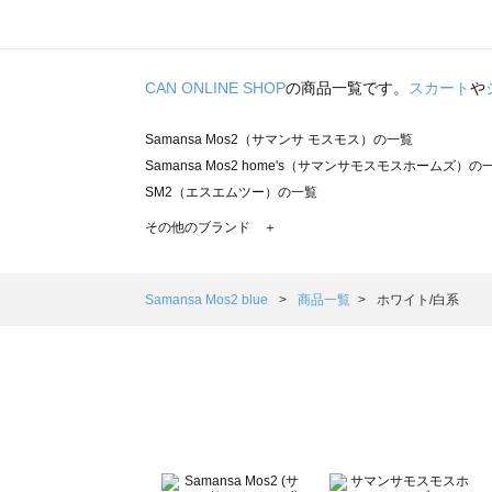
CAN ONLINE SHOP
の商品一覧です。
スカート
や
Samansa Mos2（サマンサ モスモス）の一覧
Samansa Mos2 home's（サマンサモスモスホームズ）の
SM2（エスエムツー）の一覧
TSUHARU by Samansa Mos2（ツハルバイサマンサモ
その他のブランド ＋
sm2rhythm（サマンサモスモス リズム）の一覧
Samansa Mos2 blue（サマンサモスモス ブルー）の一覧
Samansa Mos2 Lagom（サマンサモスモス ラーゴム）の
Samansa Mos2 blue
商品一覧
ホワイト/白系
ehka sopo（エヘカソポ）の一覧
sō4ū（ソウフォーユー）の一覧
Te chichi（テチチ）の一覧
Te chichi CLASSIC（テチチ クラシック）の一覧
Te chichi TERRASSE（テチチ テラス）の一覧
Lugnoncure（ルノンキュール）の一覧
BETTY'S BLUE（べティーズブルー）の一覧