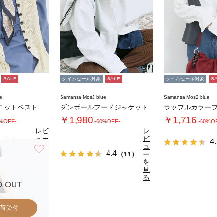
SALE
タイムセール対象
SALE
タイムセール対象
S
e
Samansa Mos2 blue
Samansa Mos2 blue
ニットベスト
ダンボールフードジャケット
ラッフルカラー
￥1,980
￥1,716
0%OFF-
-60%OFF-
-60%O
レビ
レ
ュー
ビ
4.3
4.
（3）
を見
ュ
お気に入り
4.4
る
（11）
ー
を
見
る
D OUT
荷受付