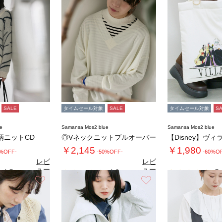
SALE
タイムセール対象
SALE
タイムセール対象
S
e
Samansa Mos2 blue
Samansa Mos2 blue
柄ニットCD
◎Vネックニットプルオーバー
￥2,145
￥1,980
0%OFF-
-50%OFF-
-60%O
レビ
レビ
ュー
ュー
4.5
4.0
5.
（2）
（1）
を見
を見
お気に入り
お気に入り
る
る