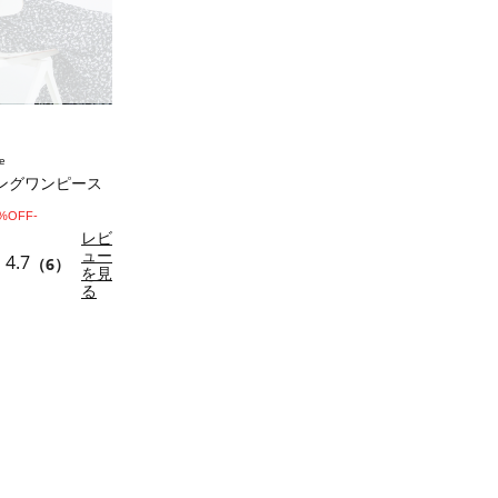
e
ングワンピース
0%OFF-
レビ
ュー
4.7
（6）
を見
る