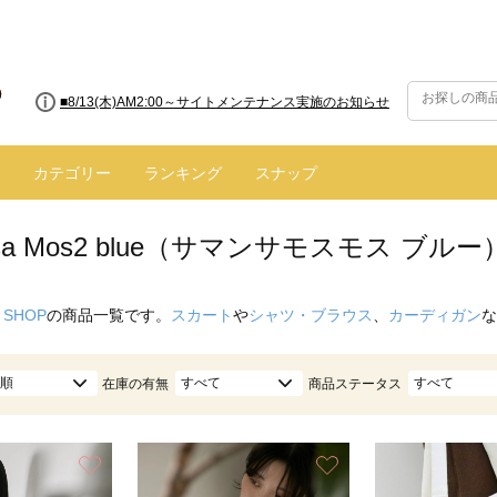
■8/13(木)AM2:00～サイトメンテナンス実施のお知らせ
■【お知らせ】ヤマト運輸の配送遅延・停止について
カテゴリー
ランキング
スナップ
nsa Mos2 blue（サマンサモスモス ブル
 SHOP
の商品一覧です。
スカート
や
シャツ・ブラウス
、
カーディガン
な
順
すべて
すべて
在庫の有無
商品ステータス
お気に入り
お気に入り