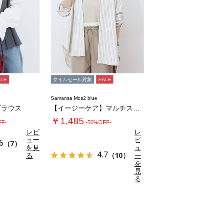
ALE
タイムセール対象
SALE
Samansa Mos2 blue
ブラウス
【イージーケア】マルチスタイルシャツ
￥1,485
FF-
-50%OFF-
レビ
レ
ュー
ビ
6
（7）
を見
ュ
4.7
る
（10）
ー
を
見
る