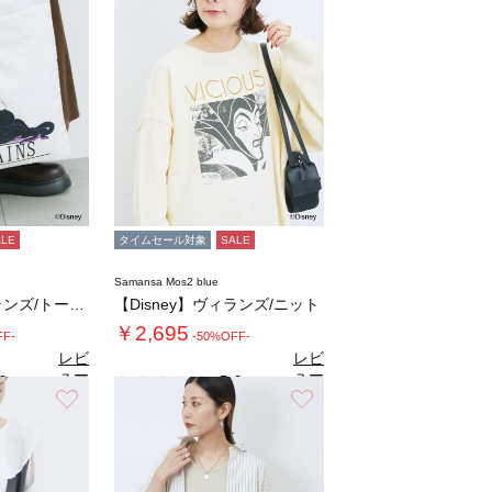
ALE
タイムセール対象
SALE
Samansa Mos2 blue
【Disney】ヴィランズ/トートバッグ
【Disney】ヴィランズ/ニット
￥2,695
FF-
-50%OFF-
レビ
レビ
ュー
ュー
0
5.0
（1）
（2）
を見
を見
お気に入り
お気に入り
る
る