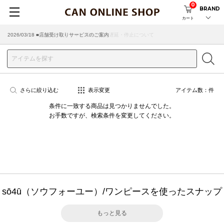
0
BRAND
カート
2026/07/29 ■【お知らせ】ヤマト運輸の配送遅延・停止について
2026/03/18 ■店舗受け取りサービスのご案内
さらに絞り込む
表示変更
アイテム数：
件
条件に一致する商品は見つかりませんでした。
お手数ですが、検索条件を変更してください。
sō4ū（ソウフォーユー）/ワンピースを使ったスナップ
もっと見る