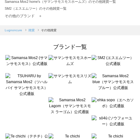
Samansa Mos2 home's（サマンサモスモスホームズ）のその他雑貨一覧
SM2（エスエムツー）のその他雑貨一覧
TSUHARU by Samansa Mos2（ツハルバイサマンサモスモス）のその他雑貨一覧
その他のブランド ＋
sm2rhythm（サマンサモスモス リズム）のその他雑貨一覧
Samansa Mos2 blue（サマンサモスモス ブルー）のその他雑貨一覧
Lugnoncure
雑貨
その他雑貨
Samansa Mos2 Lagom（サマンサモスモス ラーゴム）のその他雑貨一覧
ehka sopo（エヘカソポ）のその他雑貨一覧
ブランド一覧
sō4ū（ソウフォーユー）のその他雑貨一覧
Te chichi（テチチ）のその他雑貨一覧
Te chichi CLASSIC（テチチ クラシック）のその他雑貨一覧
Te chichi TERRASSE（テチチ テラス）のその他雑貨一覧
Lugnoncure（ルノンキュール）のその他雑貨一覧
BETTY'S BLUE（べティーズブルー）のその他雑貨一覧
Wpc.（ワールドパーティー）のその他雑貨一覧