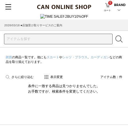
0
BRAND
カート
2026/03/18 ■店舗受け取りサービスのご案内
雑貨
の商品一覧です。他にも
スカート
や
シャツ・ブラウス
、
カーディガン
などの商
品を取り揃えております。
さらに絞り込む
表示変更
アイテム数：
件
条件に一致する商品は見つかりませんでした。
お手数ですが、検索条件を変更してください。