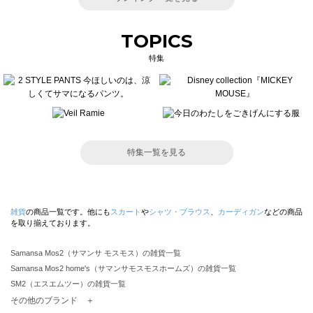
TOPICS
特集
特集一覧を見る
雑貨
の商品一覧です。他にも
スカート
や
シャツ・ブラウス
、
カーディガン
などの商品
を取り揃えております。
Samansa Mos2（サマンサ モスモス）の雑貨一覧
Samansa Mos2 home's（サマンサモスモスホームズ）の雑貨一覧
SM2（エスエムツー）の雑貨一覧
TSUHARU by Samansa Mos2（ツハルバイサマンサモスモス）の雑貨一覧
その他のブランド ＋