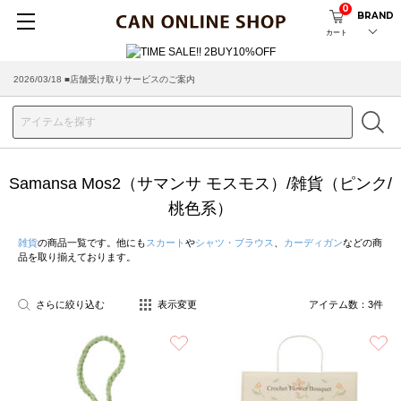
0
BRAND
カート
2026/08/04 ■8/13(木)AM2:00～サイトメンテナンス実施のお知らせ
2026/03/18 ■店舗受け取りサービスのご案内
Samansa Mos2（サマンサ モスモス）/雑貨（ピンク/
桃色系）
雑貨
の商品一覧です。他にも
スカート
や
シャツ・ブラウス
、
カーディガン
などの商
品を取り揃えております。
さらに絞り込む
表示変更
アイテム数：
3
件
お気に入り