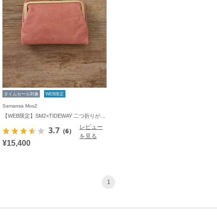
タイムセール対象
WEB限定
Samansa Mos2
【WEB限定】SM2×TIDEWAY 二つ折りがま口財布
レビュー
3.7
（6）
を見る
¥15,400
1