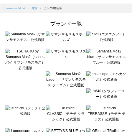
sm2rhythm（サマンサモスモス リズム）の雑貨一覧
Samansa Mos2 blue（サマンサモスモス ブルー）の雑貨一覧
Samansa Mos2
雑貨
ピンク/桃色系
Samansa Mos2 Lagom（サマンサモスモス ラーゴム）の雑貨一覧
ehka sopo（エヘカソポ）の雑貨一覧
ブランド一覧
sō4ū（ソウフォーユー）の雑貨一覧
Te chichi（テチチ）の雑貨一覧
Te chichi CLASSIC（テチチ クラシック）の雑貨一覧
Te chichi TERRASSE（テチチ テラス）の雑貨一覧
Lugnoncure（ルノンキュール）の雑貨一覧
BETTY'S BLUE（べティーズブルー）の雑貨一覧
Wpc.（ワールドパーティー）の雑貨一覧