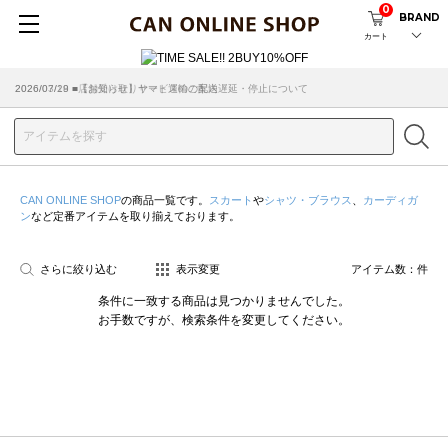
0
BRAND
カート
2026/07/29 ■【お知らせ】ヤマト運輸の配送遅延・停止について
2026/03/18 ■店舗受け取りサービスのご案内
CAN ONLINE SHOP
の商品一覧です。
スカート
や
シャツ・ブラウス
、
カーディガ
ン
など定番アイテムを取り揃えております。
さらに絞り込む
表示変更
アイテム数：
件
条件に一致する商品は見つかりませんでした。
お手数ですが、検索条件を変更してください。