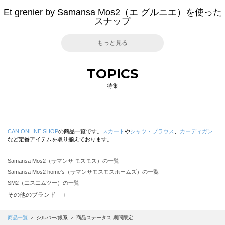
Et grenier by Samansa Mos2（エ グルニエ）を使った
スナップ
もっと見る
TOPICS
特集
CAN ONLINE SHOP
の商品一覧です。
スカート
や
シャツ・ブラウス
、
カーディガン
など定番アイテムを取り揃えております。
Samansa Mos2（サマンサ モスモス）の一覧
Samansa Mos2 home's（サマンサモスモスホームズ）の一覧
SM2（エスエムツー）の一覧
TSUHARU by Samansa Mos2（ツハルバイサマンサモスモス）の一覧
その他のブランド ＋
sm2rhythm（サマンサモスモス リズム）の一覧
Samansa Mos2 blue（サマンサモスモス ブルー）の一覧
商品一覧
シルバー/銀系
商品ステータス:期間限定