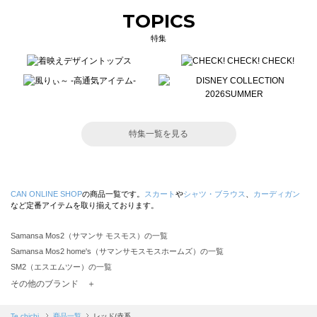
TOPICS
特集
特集一覧を見る
CAN ONLINE SHOP
の商品一覧です。
スカート
や
シャツ・ブラウス
、
カーディガン
など定番アイテムを取り揃えております。
Samansa Mos2（サマンサ モスモス）の一覧
Samansa Mos2 home's（サマンサモスモスホームズ）の一覧
SM2（エスエムツー）の一覧
TSUHARU by Samansa Mos2（ツハルバイサマンサモスモス）の一覧
その他のブランド ＋
sm2rhythm（サマンサモスモス リズム）の一覧
Samansa Mos2 blue（サマンサモスモス ブルー）の一覧
Te chichi
商品一覧
レッド/赤系