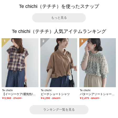
Te chichi（テチチ）を使ったスナップ
もっと見る
Te chichi（テチチ）人気アイテムランキング
1
2
3
Te chichi
Te chichi
Te chichi
【イージーケア/通気性/マシンウォッシャブル】チェックドロストシャツ
ピーチショートシャツ
パターンアソートシャーリングブラウス《追加生産》
￥3,960
￥4,290
￥2,475
-27%OFF-
-20%OFF-
-50%OFF-
ランキング一覧を見る