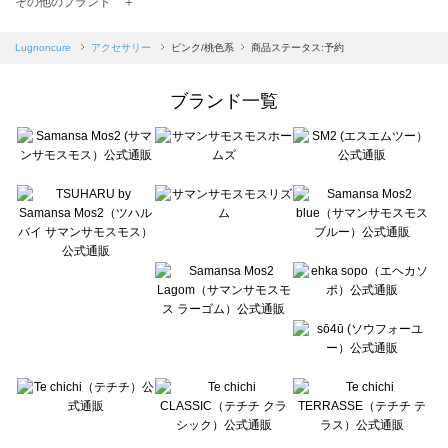
その他のブランド ＋
sm2rhythm（サマンサモスモス リズム）のアクセサリー一覧
Samansa Mos2 blue（サマンサモスモス ブルー）のアクセサリー一覧
Lugnoncure
アクセサリー
ピンク/桃色系
商品ステータス:予約
Samansa Mos2 Lagom（サマンサモスモス ラーゴム）のアクセサリー一覧
ehka sopo（エヘカソポ）のアクセサリー一覧
ブランド一覧
sō4ū（ソウフォーユー）のアクセサリー一覧
Te chichi（テチチ）のアクセサリー一覧
Te chichi CLASSIC（テチチ クラシック）のアクセサリー一覧
Te chichi TERRASSE（テチチ テラス）のアクセサリー一覧
Lugnoncure（ルノンキュール）のアクセサリー一覧
BETTY'S BLUE（べティーズブルー）のアクセサリー一覧
Wpc.（ワールドパーティー）のアクセサリー一覧