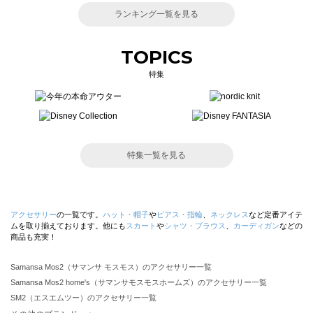
ランキング一覧を見る
TOPICS
特集
特集一覧を見る
アクセサリー
の一覧です。
ハット・帽子
や
ピアス・指輪
、
ネックレス
など定番アイテ
ムを取り揃えております。他にも
スカート
や
シャツ・ブラウス
、
カーディガン
などの
商品も充実！
Samansa Mos2（サマンサ モスモス）のアクセサリー一覧
Samansa Mos2 home's（サマンサモスモスホームズ）のアクセサリー一覧
SM2（エスエムツー）のアクセサリー一覧
TSUHARU by Samansa Mos2（ツハルバイサマンサモスモス）のアクセサリー一覧