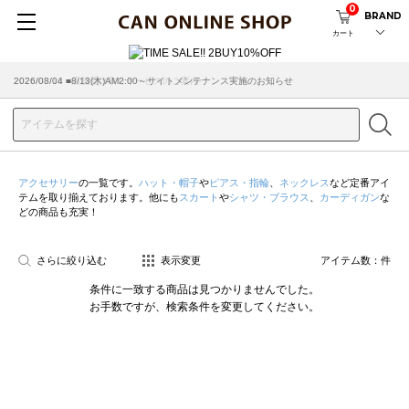
0
BRAND
カート
2026/08/04 ■8/13(木)AM2:00～サイトメンテナンス実施のお知らせ
2026/03/18 ■店舗受け取りサービスのご案内
アクセサリー
の一覧です。
ハット・帽子
や
ピアス・指輪
、
ネックレス
など定番アイ
テムを取り揃えております。他にも
スカート
や
シャツ・ブラウス
、
カーディガン
な
どの商品も充実！
さらに絞り込む
表示変更
アイテム数：
件
条件に一致する商品は見つかりませんでした。
お手数ですが、検索条件を変更してください。