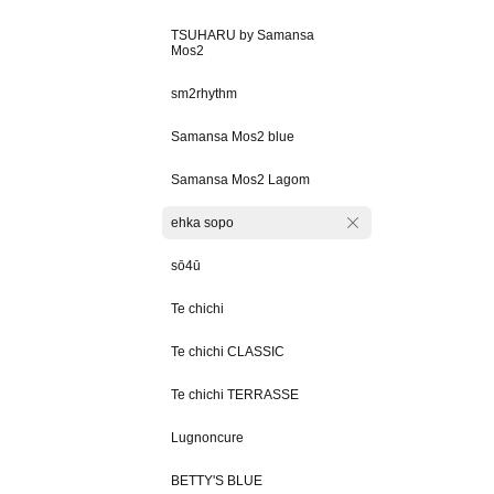
TSUHARU by Samansa
Mos2
sm2rhythm
Samansa Mos2 blue
Samansa Mos2 Lagom
ehka sopo
sō4ū
Te chichi
Te chichi CLASSIC
Te chichi TERRASSE
Lugnoncure
BETTY'S BLUE