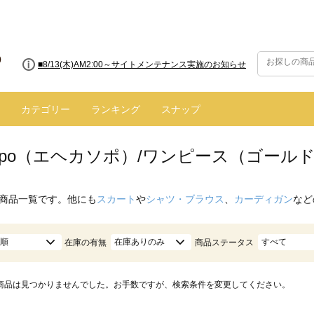
■8/13(木)AM2:00～サイトメンテナンス実施のお知らせ
カテゴリー
ランキング
スナップ
 sopo（エヘカソポ）/ワンピース（ゴール
商品一覧です。他にも
スカート
や
シャツ・ブラウス
、
カーディガン
など
順
在庫ありのみ
すべて
在庫の有無
商品ステータス
商品は見つかりませんでした。お手数ですが、検索条件を変更してください。