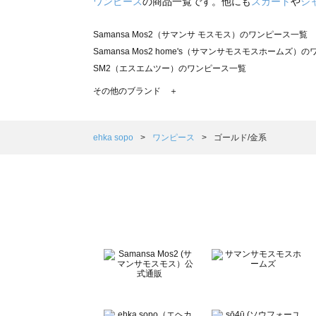
ワンピース
の商品一覧です。他にも
スカート
や
シ
Samansa Mos2（サマンサ モスモス）のワンピース一覧
Samansa Mos2 home's（サマンサモスモスホームズ）
SM2（エスエムツー）のワンピース一覧
TSUHARU by Samansa Mos2（ツハルバイサマンサ
その他のブランド ＋
sm2rhythm（サマンサモスモス リズム）のワンピース一覧
Samansa Mos2 blue（サマンサモスモス ブルー）のワ
Samansa Mos2 Lagom（サマンサモスモス ラーゴム
ehka sopo
ワンピース
ゴールド/金系
ehka sopo（エヘカソポ）のワンピース一覧
sō4ū（ソウフォーユー）のワンピース一覧
Te chichi（テチチ）のワンピース一覧
Te chichi CLASSIC（テチチ クラシック）のワンピース一
Te chichi TERRASSE（テチチ テラス）のワンピース一覧
Lugnoncure（ルノンキュール）のワンピース一覧
BETTY'S BLUE（べティーズブルー）のワンピース一覧
Wpc.（ワールドパーティー）のワンピース一覧