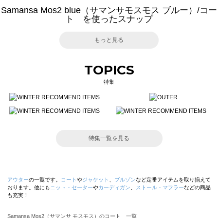
Samansa Mos2 blue（サマンサモスモス ブルー）/コー
ト を使ったスナップ
もっと見る
TOPICS
特集
特集一覧を見る
アウター
の一覧です。
コート
や
ジャケット
、
ブルゾン
など定番アイテムを取り揃えて
おります。他にも
ニット・セーター
や
カーディガン
、
ストール・マフラー
などの商品
も充実！
Samansa Mos2（サマンサ モスモス）のコート 一覧