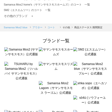
Samansa Mos2 home's（サマンサモスモスホームズ）のコート 一覧
SM2（エスエムツー）のコート 一覧
TSUHARU by Samansa Mos2（ツハルバイサマンサモスモス）のコート 一覧
その他のブランド ＋
sm2rhythm（サマンサモスモス リズム）のコート 一覧
Samansa Mos2 blue（サマンサモスモス ブルー）のコート 一覧
Samansa Mos2 blue
アウター
コート
その他
商品ステータス:期間限定
Samansa Mos2 Lagom（サマンサモスモス ラーゴム）のコート 一覧
ehka sopo（エヘカソポ）のコート 一覧
ブランド一覧
sō4ū（ソウフォーユー）のコート 一覧
Te chichi（テチチ）のコート 一覧
Te chichi CLASSIC（テチチ クラシック）のコート 一覧
Te chichi TERRASSE（テチチ テラス）のコート 一覧
Lugnoncure（ルノンキュール）のコート 一覧
BETTY'S BLUE（べティーズブルー）のコート 一覧
Wpc.（ワールドパーティー）のコート 一覧