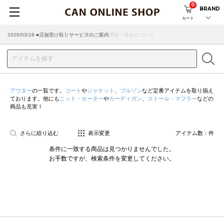
0
BRAND
カート
2026/07/29 ■【お知らせ】ヤマト運輸の配送遅延・停止について
2026/03/18 ■店舗受け取りサービスのご案内
アウター
の一覧です。
コート
や
ジャケット
、
ブルゾン
など定番アイテムを取り揃え
ております。他にも
ニット・セーター
や
カーディガン
、
ストール・マフラー
などの
商品も充実！
さらに絞り込む
表示変更
アイテム数：
件
条件に一致する商品は見つかりませんでした。
お手数ですが、検索条件を変更してください。