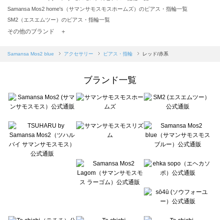
Samansa Mos2 home's（サマンサモスモスホームズ）のピアス・指輪一覧
SM2（エスエムツー）のピアス・指輪一覧
TSUHARU by Samansa Mos2（ツハルバイサマンサモスモス）のピアス・指輪一覧
その他のブランド ＋
sm2rhythm（サマンサモスモス リズム）のピアス・指輪一覧
Samansa Mos2 blue（サマンサモスモス ブルー）のピアス・指輪一覧
Samansa Mos2 blue
アクセサリー
ピアス・指輪
レッド/赤系
Samansa Mos2 Lagom（サマンサモスモス ラーゴム）のピアス・指輪一覧
ehka sopo（エヘカソポ）のピアス・指輪一覧
ブランド一覧
sō4ū（ソウフォーユー）のピアス・指輪一覧
Te chichi（テチチ）のピアス・指輪一覧
Te chichi CLASSIC（テチチ クラシック）のピアス・指輪一覧
Te chichi TERRASSE（テチチ テラス）のピアス・指輪一覧
Lugnoncure（ルノンキュール）のピアス・指輪一覧
BETTY'S BLUE（べティーズブルー）のピアス・指輪一覧
Wpc.（ワールドパーティー）のピアス・指輪一覧