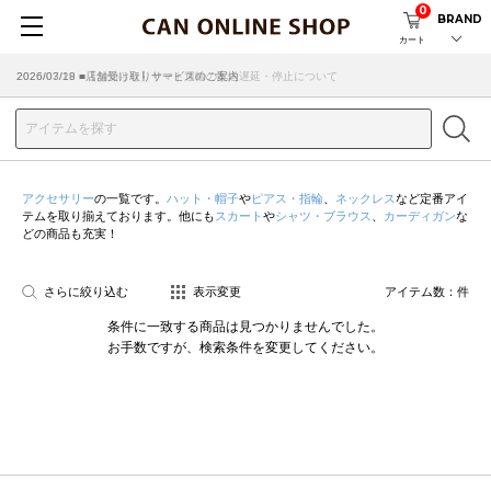
0
BRAND
カート
2026/07/29 ■【お知らせ】ヤマト運輸の配送遅延・停止について
2026/03/18 ■店舗受け取りサービスのご案内
アクセサリー
の一覧です。
ハット・帽子
や
ピアス・指輪
、
ネックレス
など定番アイ
テムを取り揃えております。他にも
スカート
や
シャツ・ブラウス
、
カーディガン
な
どの商品も充実！
さらに絞り込む
表示変更
アイテム数：
件
条件に一致する商品は見つかりませんでした。
お手数ですが、検索条件を変更してください。