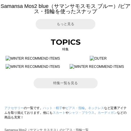
Samansa Mos2 blue（サマンサモスモス ブルー）/ピア
ス・指輪を使ったスナップ
もっと見る
TOPICS
特集
特集一覧を見る
アクセサリー
の一覧です。
ハット・帽子
や
ピアス・指輪
、
ネックレス
など定番アイテ
ムを取り揃えております。他にも
スカート
や
シャツ・ブラウス
、
カーディガン
などの
商品も充実！
Samansa Mos2（サマンサ モスモス）のピアス・指輪一覧