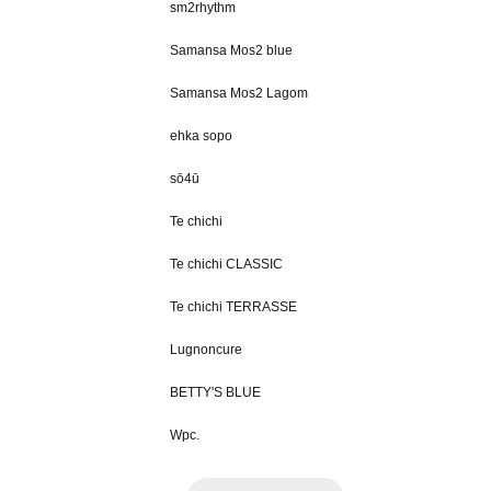
sm2rhythm
Samansa Mos2 blue
Samansa Mos2 Lagom
ehka sopo
sō4ū
Te chichi
Te chichi CLASSIC
Te chichi TERRASSE
Lugnoncure
BETTY'S BLUE
Wpc.