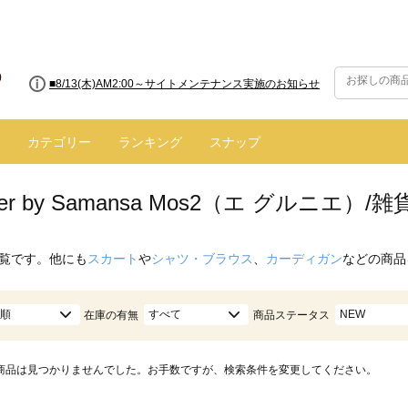
■8/13(木)AM2:00～サイトメンテナンス実施のお知らせ
カテゴリー
ランキング
スナップ
enier by Samansa Mos2（エ グルニ
覧です。他にも
スカート
や
シャツ・ブラウス
、
カーディガン
などの商品
順
すべて
NEW
在庫の有無
商品ステータス
商品は見つかりませんでした。お手数ですが、検索条件を変更してください。