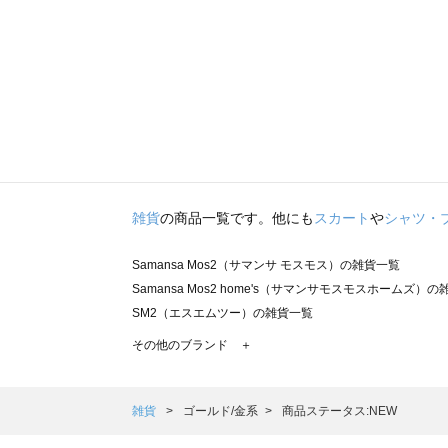
雑貨
の商品一覧です。他にも
スカート
や
シャツ・
Samansa Mos2（サマンサ モスモス）の雑貨一覧
Samansa Mos2 home's（サマンサモスモスホームズ）
SM2（エスエムツー）の雑貨一覧
TSUHARU by Samansa Mos2（ツハルバイサマンサ
その他のブランド ＋
sm2rhythm（サマンサモスモス リズム）の雑貨一覧
Samansa Mos2 blue（サマンサモスモス ブルー）の雑貨
Samansa Mos2 Lagom（サマンサモスモス ラーゴム）
雑貨
ゴールド/金系
商品ステータス:NEW
ehka sopo（エヘカソポ）の雑貨一覧