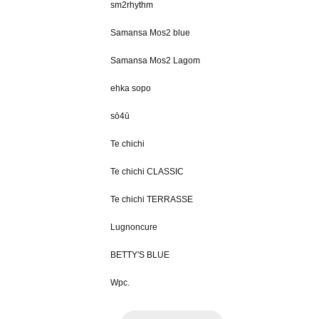
sm2rhythm
Samansa Mos2 blue
Samansa Mos2 Lagom
ehka sopo
sō4ū
Te chichi
Te chichi CLASSIC
Te chichi TERRASSE
Lugnoncure
BETTY'S BLUE
Wpc.