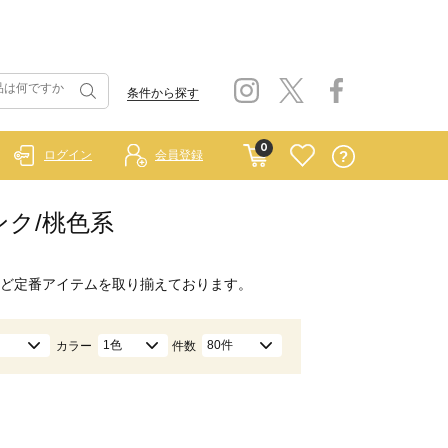
条件から探す
0
ログイン
会員登録
/ピンク/桃色系
ど定番アイテムを取り揃えております。
1色
80件
カラー
件数