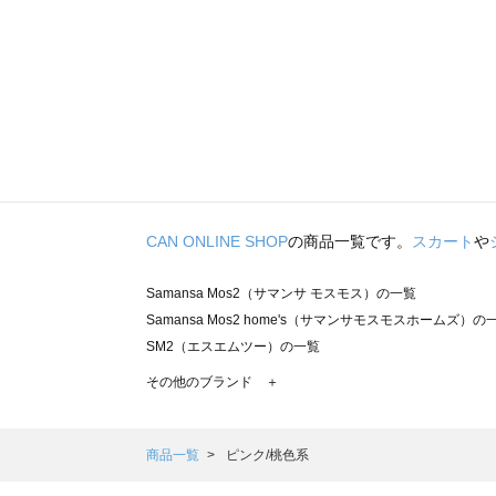
CAN ONLINE SHOP
の商品一覧です。
スカート
や
Samansa Mos2（サマンサ モスモス）の一覧
Samansa Mos2 home's（サマンサモスモスホームズ）の
SM2（エスエムツー）の一覧
TSUHARU by Samansa Mos2（ツハルバイサマンサモ
その他のブランド ＋
sm2rhythm（サマンサモスモス リズム）の一覧
Samansa Mos2 blue（サマンサモスモス ブルー）の一覧
Samansa Mos2 Lagom（サマンサモスモス ラーゴム）の
商品一覧
ピンク/桃色系
ehka sopo（エヘカソポ）の一覧