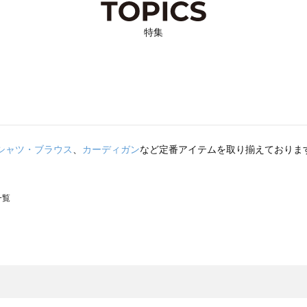
特集
シャツ・ブラウス
、
カーディガン
など定番アイテムを取り揃えておりま
一覧
スモス）の一覧
一覧