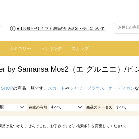
■8/13(木)AM2:00～サイトメンテナンス実施のお知らせ
■【お知らせ】ヤマト運輸の配送遅延・停止について
カテゴリー
ランキング
スナップ
enier by Samansa Mos2（エ グルニエ）
 SHOP
の商品一覧です。
スカート
や
シャツ・ブラウス
、
カーディガン
な
順
すべて
すべて
在庫の有無
商品ステータス
商品は見つかりませんでした。お手数ですが、検索条件を変更してください。