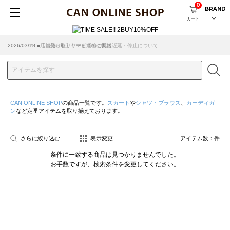
0
BRAND
カート
2026/07/29 ■【お知らせ】ヤマト運輸の配送遅延・停止について
2026/03/18 ■店舗受け取りサービスのご案内
CAN ONLINE SHOP
の商品一覧です。
スカート
や
シャツ・ブラウス
、
カーディガ
ン
など定番アイテムを取り揃えております。
さらに絞り込む
表示変更
アイテム数：
件
条件に一致する商品は見つかりませんでした。
お手数ですが、検索条件を変更してください。