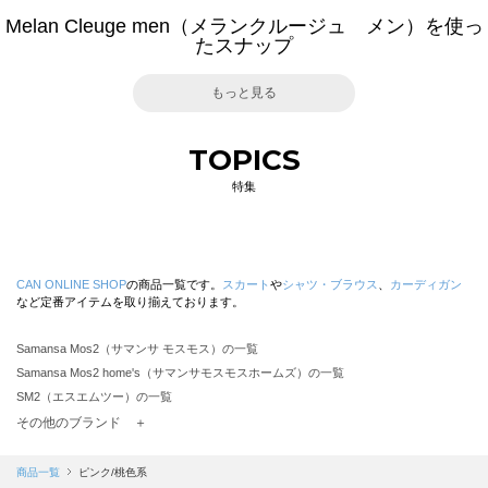
Melan Cleuge men（メランクルージュ メン）を使っ
たスナップ
もっと見る
TOPICS
特集
CAN ONLINE SHOP
の商品一覧です。
スカート
や
シャツ・ブラウス
、
カーディガン
など定番アイテムを取り揃えております。
Samansa Mos2（サマンサ モスモス）の一覧
Samansa Mos2 home's（サマンサモスモスホームズ）の一覧
SM2（エスエムツー）の一覧
TSUHARU by Samansa Mos2（ツハルバイサマンサモスモス）の一覧
その他のブランド ＋
sm2rhythm（サマンサモスモス リズム）の一覧
Samansa Mos2 blue（サマンサモスモス ブルー）の一覧
商品一覧
ピンク/桃色系