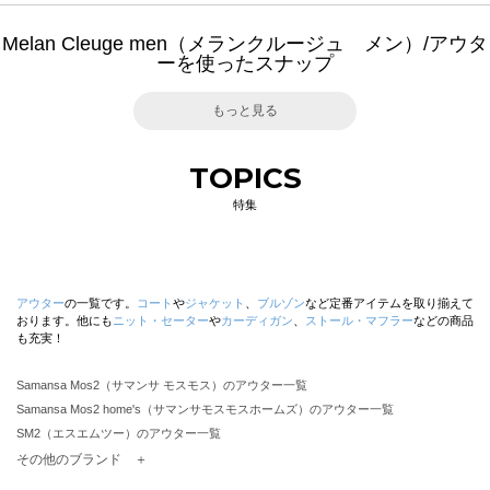
Melan Cleuge men（メランクルージュ メン）/アウタ
ーを使ったスナップ
もっと見る
TOPICS
特集
アウター
の一覧です。
コート
や
ジャケット
、
ブルゾン
など定番アイテムを取り揃えて
おります。他にも
ニット・セーター
や
カーディガン
、
ストール・マフラー
などの商品
も充実！
Samansa Mos2（サマンサ モスモス）のアウター一覧
Samansa Mos2 home's（サマンサモスモスホームズ）のアウター一覧
SM2（エスエムツー）のアウター一覧
TSUHARU by Samansa Mos2（ツハルバイサマンサモスモス）のアウター一覧
その他のブランド ＋
sm2rhythm（サマンサモスモス リズム）のアウター一覧