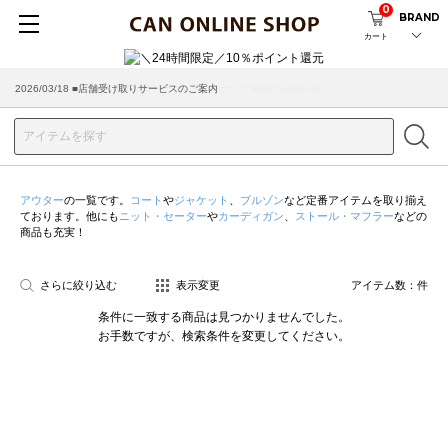
0
BRAND
カート
2026/08/04 ■8/13(木)AM2:00～サイトメンテナンス実施のお知らせ
2026/03/18 ■店舗受け取りサービスのご案内
アウター
の一覧です。
コート
や
ジャケット
、
ブルゾン
など定番アイテムを取り揃え
ております。他にも
ニット・セーター
や
カーディガン
、
ストール・マフラー
などの
商品も充実！
さらに絞り込む
表示変更
アイテム数：
件
条件に一致する商品は見つかりませんでした。
お手数ですが、検索条件を変更してください。