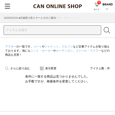
0
BRAND
カート
2026/07/29 ■【お知らせ】ヤマト運輸の配送遅延・停止について
2026/03/18 ■店舗受け取りサービスのご案内
アウター
の一覧です。
コート
や
ジャケット
、
ブルゾン
など定番アイテムを取り揃え
ております。他にも
ニット・セーター
や
カーディガン
、
ストール・マフラー
などの
商品も充実！
さらに絞り込む
表示変更
アイテム数：
件
条件に一致する商品は見つかりませんでした。
お手数ですが、検索条件を変更してください。