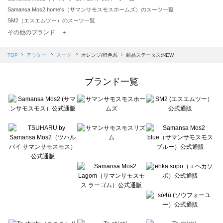
Samansa Mos2 home's（サマンサモスモスホームズ）のスーツ一覧
SM2（エスエムツー）のスーツ一覧
TSUHARU by Samansa Mos2（ツハルバイサマンサモスモス）のスーツ一覧
その他のブランド ＋
sm2rhythm（サマンサモスモス リズム）のスーツ一覧
Samansa Mos2 blue（サマンサモスモス ブルー）のスーツ一覧
TOP
アウター
スーツ
オレンジ/橙色系
商品ステータス:NEW
Samansa Mos2 Lagom（サマンサモスモス ラーゴム）のスーツ一覧
ehka sopo（エヘカソポ）のスーツ一覧
ブランド一覧
sō4ū（ソウフォーユー）のスーツ一覧
Te chichi（テチチ）のスーツ一覧
Te chichi CLASSIC（テチチ クラシック）のスーツ一覧
Te chichi TERRASSE（テチチ テラス）のスーツ一覧
Lugnoncure（ルノンキュール）のスーツ一覧
BETTY'S BLUE（べティーズブルー）のスーツ一覧
Wpc.（ワールドパーティー）のスーツ一覧