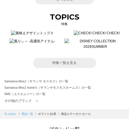
TOPICS
特集
特集一覧を見る
Samansa Mos2（サマンサ モスモス）の一覧
Samansa Mos2 home's（サマンサモスモスホームズ）の一覧
SM2（エスエムツー）の一覧
TSUHARU by Samansa Mos2（ツハルバイサマンサモスモス）の一覧
その他のブランド ＋
sm2rhythm（サマンサモスモス リズム）の一覧
Samansa Mos2 blue（サマンサモスモス ブルー）の一覧
Te chichi
商品一覧
ホワイト/白系
商品ステータス:セール
Samansa Mos2 Lagom（サマンサモスモス ラーゴム）の一覧
ehka sopo（エヘカソポ）の一覧