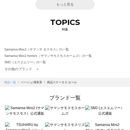
もっと見る
TOPICS
特集
Samansa Mos2（サマンサ モスモス）の一覧
Samansa Mos2 home's（サマンサモスモスホームズ）の一覧
SM2（エスエムツー）の一覧
TSUHARU by Samansa Mos2（ツハルバイサマンサモスモス）の一覧
その他のブランド ＋
sm2rhythm（サマンサモスモス リズム）の一覧
Samansa Mos2 blue（サマンサモスモス ブルー）の一覧
商品一覧
ベージュ/薄茶系
商品ステータス:セール
Samansa Mos2 Lagom（サマンサモスモス ラーゴム）の一覧
ehka sopo（エヘカソポ）の一覧
ブランド一覧
sō4ū（ソウフォーユー）の一覧
Te chichi（テチチ）の一覧
Te chichi CLASSIC（テチチ クラシック）の一覧
Te chichi TERRASSE（テチチ テラス）の一覧
Lugnoncure（ルノンキュール）の一覧