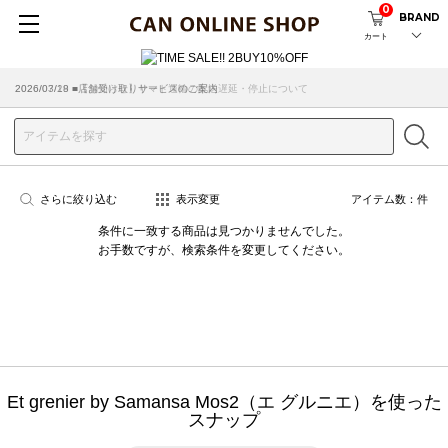
0
BRAND
カート
2026/07/29 ■【お知らせ】ヤマト運輸の配送遅延・停止について
2026/03/18 ■店舗受け取りサービスのご案内
さらに絞り込む
表示変更
アイテム数：
件
条件に一致する商品は見つかりませんでした。
お手数ですが、検索条件を変更してください。
Et grenier by Samansa Mos2（エ グルニエ）を使った
スナップ