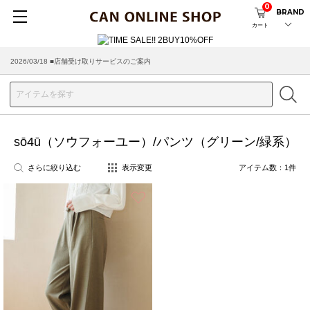
0
BRAND
カート
2026/03/18 ■店舗受け取りサービスのご案内
sō4ū（ソウフォーユー）/パンツ（グリーン/緑系）
さらに絞り込む
表示変更
アイテム数：
1
件
お気に入り