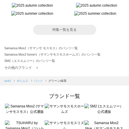
特集一覧を見る
Samansa Mos2（サマンサ モスモス）のパンツ一覧
Samansa Mos2 home's（サマンサモスモスホームズ）のパンツ一覧
SM2（エスエムツー）のパンツ一覧
TSUHARU by Samansa Mos2（ツハルバイサマンサモスモス）のパンツ一覧
その他のブランド ＋
sm2rhythm（サマンサモスモス リズム）のパンツ一覧
Samansa Mos2 blue（サマンサモスモス ブルー）のパンツ一覧
sō4ū
ボトムス
パンツ
グリーン/緑系
Samansa Mos2 Lagom（サマンサモスモス ラーゴム）のパンツ一覧
ehka sopo（エヘカソポ）のパンツ一覧
ブランド一覧
sō4ū（ソウフォーユー）のパンツ一覧
Te chichi（テチチ）のパンツ一覧
Te chichi CLASSIC（テチチ クラシック）のパンツ一覧
Te chichi TERRASSE（テチチ テラス）のパンツ一覧
Lugnoncure（ルノンキュール）のパンツ一覧