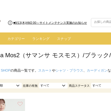
■8/13(木)AM2:00～サイトメンテナンス実施のお知らせ
カテゴリー
ランキング
スナップ
nsa Mos2（サマンサ モスモス）/ブラック
 SHOP
の商品一覧です。
スカート
や
シャツ・ブラウス
、
カーディガン
な
順
すべて
すべて
在庫の有無
商品ステータス
お気に入り