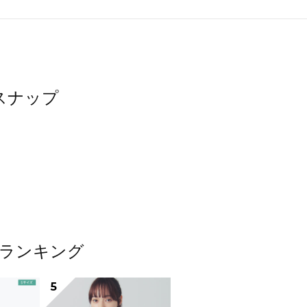
たスナップ
テムランキング
5