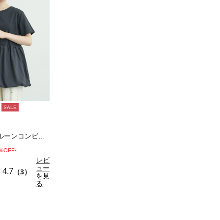
SALE
【多機能】バルーンコンビカットソー
0%OFF-
レビ
ュー
4.7
（3）
を見
る