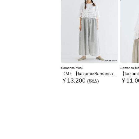
Samansa Mos2
Samansa Mo
〈M〉【kazumi×Samansa Mos2】キャミワンピース《WEB限定カラーあり》
【kazumi×Sam
￥13,200
￥11,0
(税込)