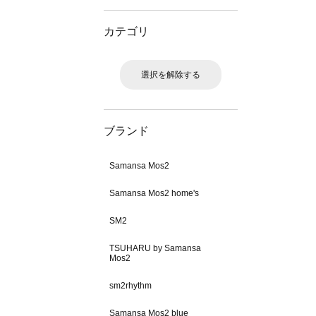
カテゴリ
選択を解除する
ブランド
Samansa Mos2
Samansa Mos2 home's
SM2
TSUHARU by Samansa
Mos2
sm2rhythm
Samansa Mos2 blue