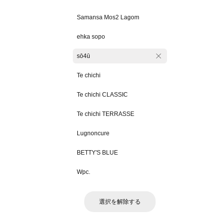
Samansa Mos2 Lagom
ehka sopo
sō4ū
Te chichi
Te chichi CLASSIC
Te chichi TERRASSE
Lugnoncure
BETTY'S BLUE
Wpc.
選択を解除する