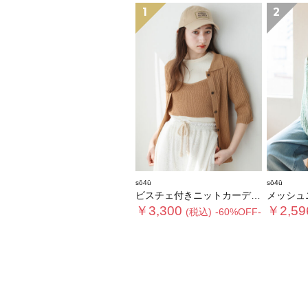
1
2
sō4ū
sō4ū
ビスチェ付きニットカーディガン
メッシュ
￥3,300
￥2,59
(税込)
-60%OFF-