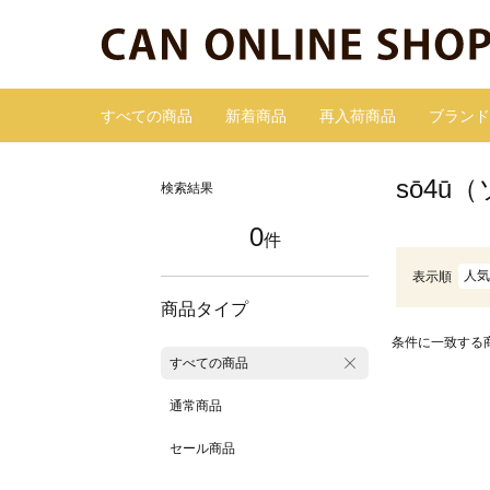
すべての商品
新着商品
再入荷商品
ブランド
sō4ū
検索結果
0
件
人気
表示順
商品タイプ
条件に一致する
すべての商品
通常商品
セール商品