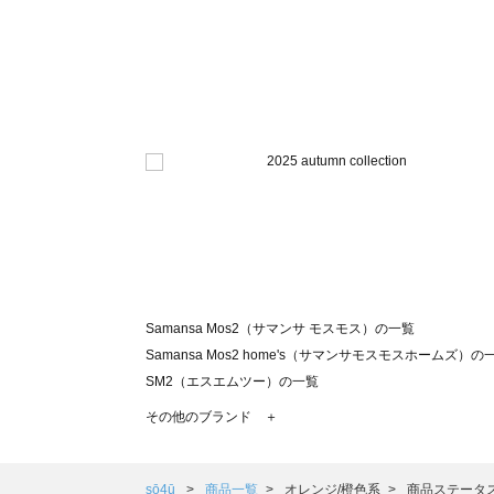
Samansa Mos2（サマンサ モスモス）の一覧
Samansa Mos2 home's（サマンサモスモスホームズ）の
SM2（エスエムツー）の一覧
TSUHARU by Samansa Mos2（ツハルバイサマンサモ
その他のブランド ＋
sm2rhythm（サマンサモスモス リズム）の一覧
Samansa Mos2 blue（サマンサモスモス ブルー）の一覧
Samansa Mos2 Lagom（サマンサモスモス ラーゴム）の
sō4ū
商品一覧
オレンジ/橙色系
商品ステータス