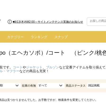
■8/13(木)AM2:00～サイトメンテナンス実施のお知らせ
カテゴリー
ランキング
スナップ
 sopo（エヘカソポ）/コート （ピンク/桃
覧です。
コート
や
ジャケット
、
ブルゾン
など定番アイテムを取り揃えて
ル・マフラー
などの商品も充実！
順
すべて
雑誌掲載
在庫の有無
商品ステータス
商品は見つかりませんでした。お手数ですが、検索条件を変更してください。