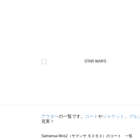
アウター
の一覧です。
コート
や
ジャケット
、
ブル
充実！
Samansa Mos2（サマンサ モスモス）のコート 一覧