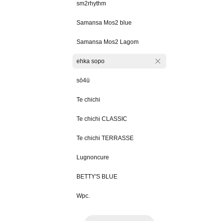
sm2rhythm
Samansa Mos2 blue
Samansa Mos2 Lagom
ehka sopo
sō4ū
Te chichi
Te chichi CLASSIC
Te chichi TERRASSE
Lugnoncure
BETTY'S BLUE
Wpc.