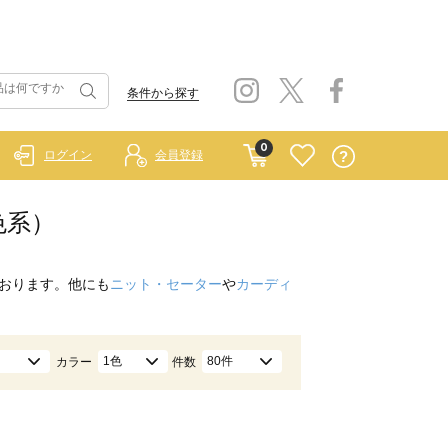
条件から探す
0
ログイン
会員登録
色系）
おります。他にも
ニット・セーター
や
カーディ
1色
80件
カラー
件数