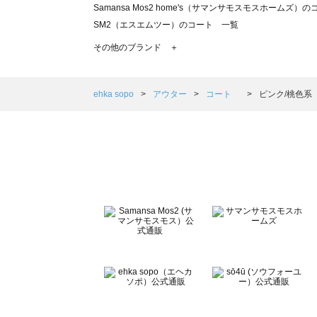
Samansa Mos2 home's（サマンサモスモスホームズ）
SM2（エスエムツー）のコート 一覧
TSUHARU by Samansa Mos2（ツハルバイサマンサ
その他のブランド ＋
sm2rhythm（サマンサモスモス リズム）のコート 一覧
Samansa Mos2 blue（サマンサモスモス ブルー）のコ
Samansa Mos2 Lagom（サマンサモスモス ラーゴム）
ehka sopo
アウター
コート
ピンク/桃色系
ehka sopo（エヘカソポ）のコート 一覧
sō4ū（ソウフォーユー）のコート 一覧
Te chichi（テチチ）のコート 一覧
Te chichi CLASSIC（テチチ クラシック）のコート 一覧
Te chichi TERRASSE（テチチ テラス）のコート 一覧
Lugnoncure（ルノンキュール）のコート 一覧
BETTY'S BLUE（べティーズブルー）のコート 一覧
Wpc.（ワールドパーティー）のコート 一覧