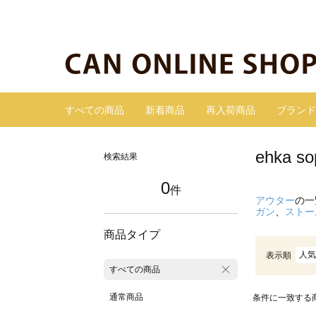
すべての商品
新着商品
再入荷商品
ブランド
ehka
検索結果
0
件
アウター
の一
ガン
、
ストー
商品タイプ
人気
表示順
すべての商品
通常商品
条件に一致する