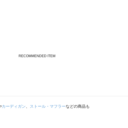
や
カーディガン
、
ストール・マフラー
などの商品も