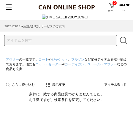
0
BRAND
カート
2026/03/18 ■店舗受け取りサービスのご案内
アウター
の一覧です。
コート
や
ジャケット
、
ブルゾン
など定番アイテムを取り揃え
ております。他にも
ニット・セーター
や
カーディガン
、
ストール・マフラー
などの
商品も充実！
さらに絞り込む
表示変更
アイテム数：
件
条件に一致する商品は見つかりませんでした。
お手数ですが、検索条件を変更してください。