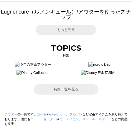
Lugnoncure（ルノンキュール）/アウターを使ったスナ
ップ
もっと見る
TOPICS
特集
特集一覧を見る
アウター
の一覧です。
コート
や
ジャケット
、
ブルゾン
など定番アイテムを取り揃えて
おります。他にも
ニット・セーター
や
カーディガン
、
ストール・マフラー
などの商品
も充実！