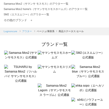
Samansa Mos2（サマンサ モスモス）のアウター一覧
Samansa Mos2 home's（サマンサモスモスホームズ）のアウター一覧
SM2（エスエムツー）のアウター一覧
TSUHARU by Samansa Mos2（ツハルバイサマンサモスモス）のアウター一覧
その他のブランド ＋
sm2rhythm（サマンサモスモス リズム）のアウター一覧
Samansa Mos2 blue（サマンサモスモス ブルー）のアウター一覧
Lugnoncure
アウター
ベージュ/薄茶系
商品ステータス:セール
Samansa Mos2 Lagom（サマンサモスモス ラーゴム）のアウター一覧
ehka sopo（エヘカソポ）のアウター一覧
ブランド一覧
sō4ū（ソウフォーユー）のアウター一覧
Te chichi（テチチ）のアウター一覧
Te chichi CLASSIC（テチチ クラシック）のアウター一覧
Te chichi TERRASSE（テチチ テラス）のアウター一覧
Lugnoncure（ルノンキュール）のアウター一覧
BETTY'S BLUE（べティーズブルー）のアウター一覧
Wpc.（ワールドパーティー）のアウター一覧