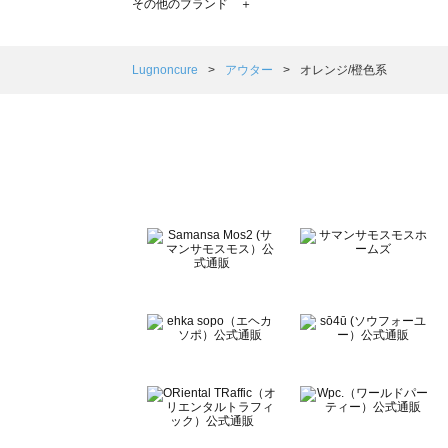
その他のブランド ＋
sm2rhythm（サマンサモスモス リズム）のアウター一覧
Samansa Mos2 blue（サマンサモスモス ブルー）のア
Samansa Mos2 Lagom（サマンサモスモス ラーゴム）
Lugnoncure
アウター
オレンジ/橙色系
ehka sopo（エヘカソポ）のアウター一覧
sō4ū（ソウフォーユー）のアウター一覧
Te chichi（テチチ）のアウター一覧
Te chichi CLASSIC（テチチ クラシック）のアウター一覧
Te chichi TERRASSE（テチチ テラス）のアウター一覧
Lugnoncure（ルノンキュール）のアウター一覧
BETTY'S BLUE（べティーズブルー）のアウター一覧
Wpc.（ワールドパーティー）のアウター一覧