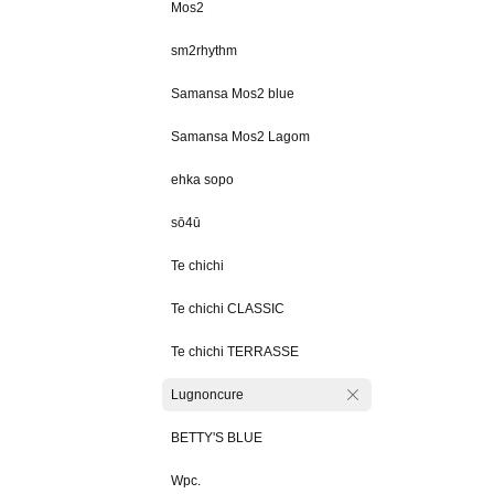
Mos2
sm2rhythm
Samansa Mos2 blue
Samansa Mos2 Lagom
ehka sopo
sō4ū
Te chichi
Te chichi CLASSIC
Te chichi TERRASSE
Lugnoncure
BETTY'S BLUE
Wpc.