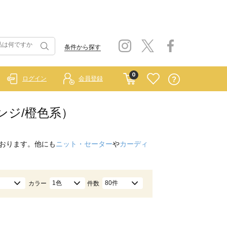
条件から探す
0
ログイン
会員登録
レンジ/橙色系）
おります。他にも
ニット・セーター
や
カーディ
1色
80件
カラー
件数