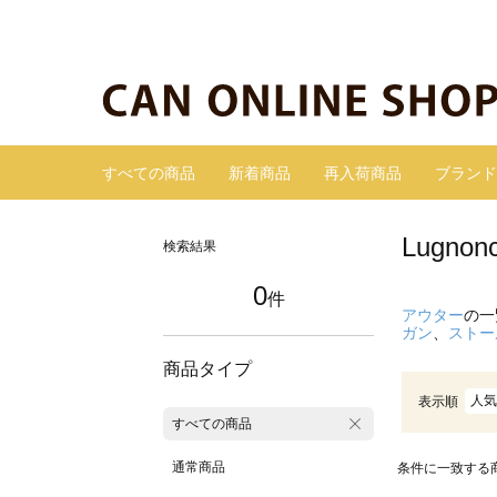
すべての商品
新着商品
再入荷商品
ブランド
Lugn
検索結果
0
件
アウター
の一
ガン
、
ストー
商品タイプ
人気
表示順
すべての商品
通常商品
条件に一致する