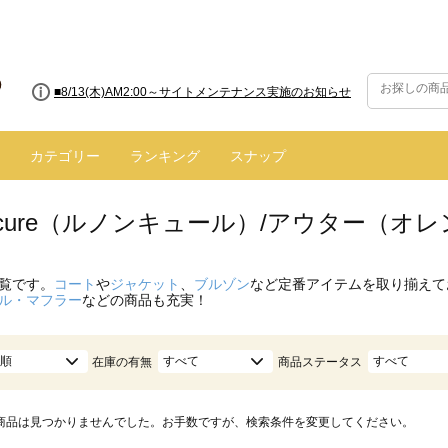
■8/13(木)AM2:00～サイトメンテナンス実施のお知らせ
カテゴリー
ランキング
スナップ
oncure（ルノンキュール）/アウター（オ
覧です。
コート
や
ジャケット
、
ブルゾン
など定番アイテムを取り揃えて
ル・マフラー
などの商品も充実！
順
すべて
すべて
在庫の有無
商品ステータス
商品は見つかりませんでした。お手数ですが、検索条件を変更してください。