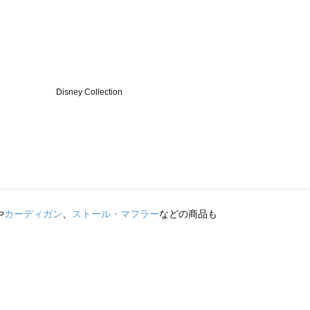
や
カーディガン
、
ストール・マフラー
などの商品も