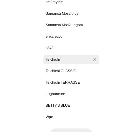
sm2rhythm
Samansa Mos2 blue
Samansa Mos2 Lagom
ehka sopo
sō4ū
Te chichi
Te chichi CLASSIC
Te chichi TERRASSE
Lugnoncure
BETTY'S BLUE
Wpc.