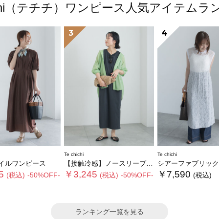
hichi（テチチ）ワンピース人気アイテム
3
4
Te chichi
Te chichi
イルワンピース
【接触冷感】ノースリーブカットワンピース
シアーファブリックチュニック
5
￥3,245
￥7,590
(税込)
-50%OFF-
(税込)
-50%OFF-
(税込)
ランキング一覧を見る