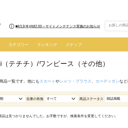
■8/13(木)AM2:00～サイトメンテナンス実施のお知らせ
カテゴリー
ランキング
スナップ
hichi（テチチ）/ワンピース（その他）
商品一覧です。他にも
スカート
や
シャツ・ブラウス
、
カーディガン
など
順
すべて
雑誌掲載
在庫の有無
商品ステータス
商品は見つかりませんでした。お手数ですが、検索条件を変更してください。