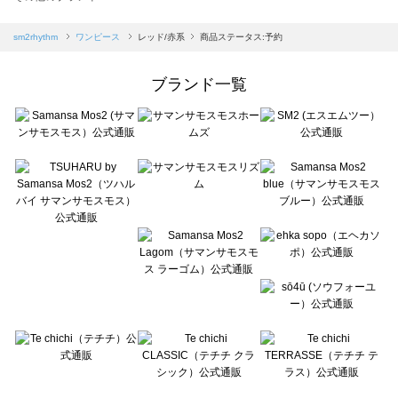
sm2rhythm（サマンサモスモス リズム）のワンピース一覧
Samansa Mos2 blue（サマンサモスモス ブルー）のワンピース一覧
sm2rhythm
ワンピース
レッド/赤系
商品ステータス:予約
Samansa Mos2 Lagom（サマンサモスモス ラーゴム）のワンピース一覧
ehka sopo（エヘカソポ）のワンピース一覧
ブランド一覧
sō4ū（ソウフォーユー）のワンピース一覧
Te chichi（テチチ）のワンピース一覧
Te chichi CLASSIC（テチチ クラシック）のワンピース一覧
Te chichi TERRASSE（テチチ テラス）のワンピース一覧
Lugnoncure（ルノンキュール）のワンピース一覧
BETTY'S BLUE（べティーズブルー）のワンピース一覧
Wpc.（ワールドパーティー）のワンピース一覧