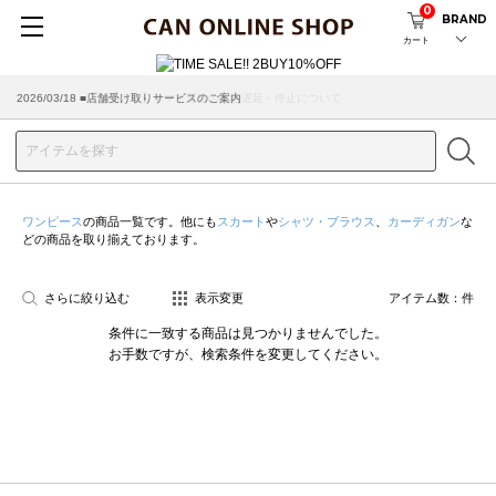
0
BRAND
カート
2026/07/29 ■【お知らせ】ヤマト運輸の配送遅延・停止について
2026/03/18 ■店舗受け取りサービスのご案内
ワンピース
の商品一覧です。他にも
スカート
や
シャツ・ブラウス
、
カーディガン
な
どの商品を取り揃えております。
さらに絞り込む
表示変更
アイテム数：
件
条件に一致する商品は見つかりませんでした。
お手数ですが、検索条件を変更してください。