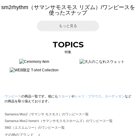
sm2rhythm（サマンサモスモス リズム）/ワンピースを
使ったスナップ
もっと見る
TOPICS
特集
ワンピース
の商品一覧です。他にも
スカート
や
シャツ・ブラウス
、
カーディガン
など
の商品を取り揃えております。
Samansa Mos2（サマンサ モスモス）のワンピース一覧
Samansa Mos2 home's（サマンサモスモスホームズ）のワンピース一覧
SM2（エスエムツー）のワンピース一覧
TSUHARU by Samansa Mos2（ツハルバイサマンサモスモス）のワンピース一覧
その他のブランド ＋