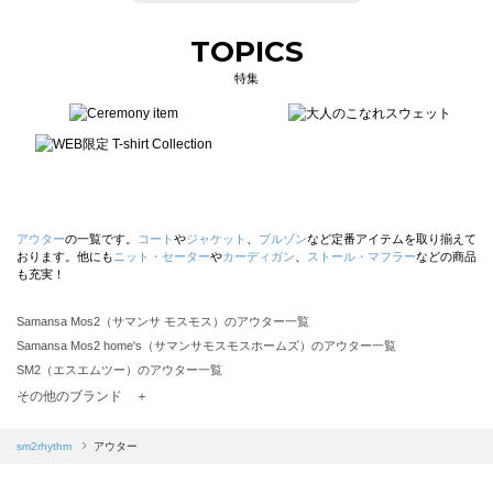
TOPICS
特集
アウター
の一覧です。
コート
や
ジャケット
、
ブルゾン
など定番アイテムを取り揃えて
おります。他にも
ニット・セーター
や
カーディガン
、
ストール・マフラー
などの商品
も充実！
Samansa Mos2（サマンサ モスモス）のアウター一覧
Samansa Mos2 home's（サマンサモスモスホームズ）のアウター一覧
SM2（エスエムツー）のアウター一覧
TSUHARU by Samansa Mos2（ツハルバイサマンサモスモス）のアウター一覧
その他のブランド ＋
sm2rhythm（サマンサモスモス リズム）のアウター一覧
Samansa Mos2 blue（サマンサモスモス ブルー）のアウター一覧
sm2rhythm
アウター
Samansa Mos2 Lagom（サマンサモスモス ラーゴム）のアウター一覧
ehka sopo（エヘカソポ）のアウター一覧