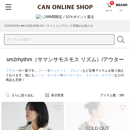
0
BRAND
カート
2026/08/04 ■8/13(木)AM2:00～サイトメンテナンス実施のお知らせ
sm2rhythm（サマンサモスモス リズム）/アウター
アウター
の一覧です。
コート
や
ジャケット
、
ブルゾン
など定番アイテムを取り揃え
ております。他にも
ニット・セーター
や
カーディガン
、
ストール・マフラー
などの
商品も充実！
さらに絞り込む
表示変更
アイテム数：
3
件
お気に入り
SOLD OUT