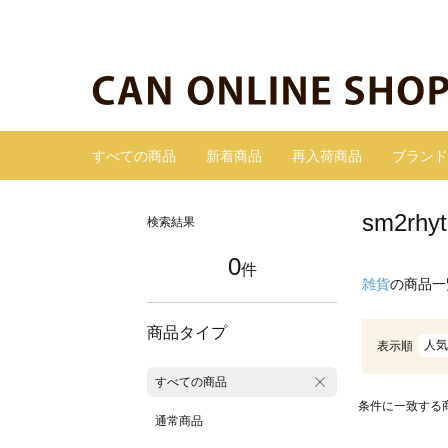
すべての商品
新着商品
再入荷商品
ブランド
sm2r
検索結果
0
件
雑貨
の商品一
商品タイプ
人気
表示順
すべての商品
条件に一致する
通常商品