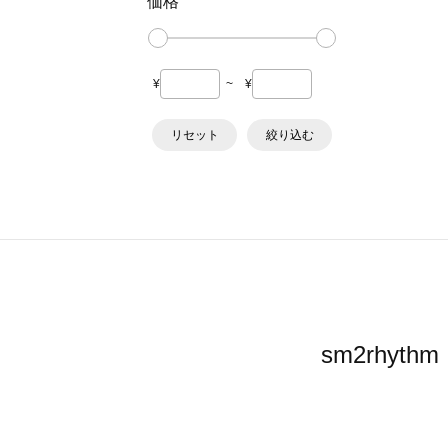
価格
¥
~
¥
リセット
絞り込む
sm2rhy