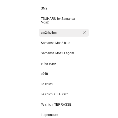
SM2
TSUHARU by Samansa
Mos2
sm2rhythm
Samansa Mos2 blue
Samansa Mos2 Lagom
ehka sopo
sō4ū
Te chichi
Te chichi CLASSIC
Te chichi TERRASSE
Lugnoncure