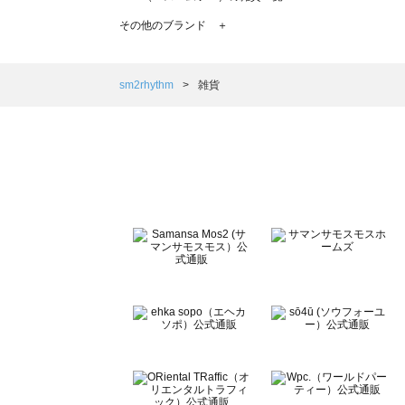
TSUHARU by Samansa Mos2（ツハルバイサマンサ
その他のブランド ＋
sm2rhythm（サマンサモスモス リズム）の雑貨一覧
Samansa Mos2 blue（サマンサモスモス ブルー）の雑貨
Samansa Mos2 Lagom（サマンサモスモス ラーゴム）
sm2rhythm
雑貨
ehka sopo（エヘカソポ）の雑貨一覧
sō4ū（ソウフォーユー）の雑貨一覧
Te chichi（テチチ）の雑貨一覧
Te chichi CLASSIC（テチチ クラシック）の雑貨一覧
Te chichi TERRASSE（テチチ テラス）の雑貨一覧
Lugnoncure（ルノンキュール）の雑貨一覧
BETTY'S BLUE（べティーズブルー）の雑貨一覧
Wpc.（ワールドパーティー）の雑貨一覧