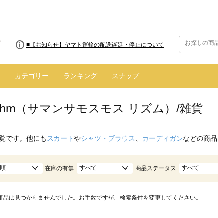
■8/13(木)AM2:00～サイトメンテナンス実施のお知らせ
■【お知らせ】ヤマト運輸の配送遅延・停止について
カテゴリー
ランキング
スナップ
hythm（サマンサモスモス リズム）/雑貨
覧です。他にも
スカート
や
シャツ・ブラウス
、
カーディガン
などの商品
順
すべて
すべて
在庫の有無
商品ステータス
商品は見つかりませんでした。お手数ですが、検索条件を変更してください。