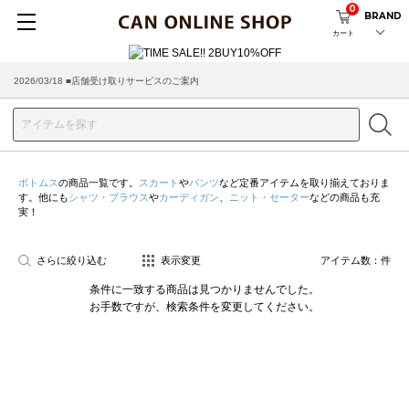
0
BRAND
カート
2026/03/18 ■店舗受け取りサービスのご案内
ボトムス
の商品一覧です。
スカート
や
パンツ
など定番アイテムを取り揃えておりま
す。他にも
シャツ・ブラウス
や
カーディガン
、
ニット・セーター
などの商品も充
実！
さらに絞り込む
表示変更
アイテム数：
件
条件に一致する商品は見つかりませんでした。
お手数ですが、検索条件を変更してください。