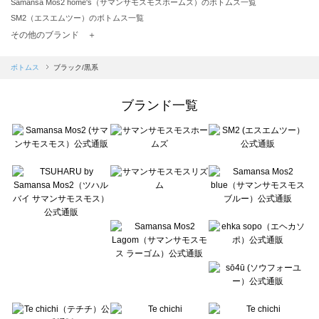
Samansa Mos2 home's（サマンサモスモスホームズ）のボトムス一覧
SM2（エスエムツー）のボトムス一覧
TSUHARU by Samansa Mos2（ツハルバイサマンサモスモス）のボトムス一覧
その他のブランド ＋
sm2rhythm（サマンサモスモス リズム）のボトムス一覧
Samansa Mos2 blue（サマンサモスモス ブルー）のボトムス一覧
ボトムス
ブラック/黒系
Samansa Mos2 Lagom（サマンサモスモス ラーゴム）のボトムス一覧
ehka sopo（エヘカソポ）のボトムス一覧
ブランド一覧
sō4ū（ソウフォーユー）のボトムス一覧
Te chichi（テチチ）のボトムス一覧
Te chichi CLASSIC（テチチ クラシック）のボトムス一覧
Te chichi TERRASSE（テチチ テラス）のボトムス一覧
Lugnoncure（ルノンキュール）のボトムス一覧
BETTY'S BLUE（べティーズブルー）のボトムス一覧
Wpc.（ワールドパーティー）のボトムス一覧