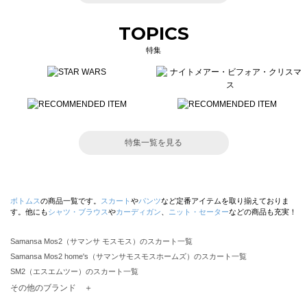
TOPICS
特集
特集一覧を見る
ボトムス
の商品一覧です。
スカート
や
パンツ
など定番アイテムを取り揃えておりま
す。他にも
シャツ・ブラウス
や
カーディガン
、
ニット・セーター
などの商品も充実！
Samansa Mos2（サマンサ モスモス）のスカート一覧
Samansa Mos2 home's（サマンサモスモスホームズ）のスカート一覧
SM2（エスエムツー）のスカート一覧
TSUHARU by Samansa Mos2（ツハルバイサマンサモスモス）のスカート一覧
その他のブランド ＋
sm2rhythm（サマンサモスモス リズム）のスカート一覧