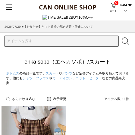
0
BRAND
カート
2026/07/29 ■【お知らせ】ヤマト運輸の配送遅延・停止について
2026/03/18 ■店舗受け取りサービスのご案内
ehka sopo（エヘカソポ）/スカート
ボトムス
の商品一覧です。
スカート
や
パンツ
など定番アイテムを取り揃えておりま
す。他にも
シャツ・ブラウス
や
カーディガン
、
ニット・セーター
などの商品も充
実！
さらに絞り込む
表示変更
アイテム数：
1
件
お気に入り