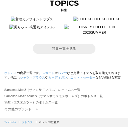
TOPICS
特集
特集一覧を見る
ボトムス
の商品一覧です。
スカート
や
パンツ
など定番アイテムを取り揃えておりま
す。他にも
シャツ・ブラウス
や
カーディガン
、
ニット・セーター
などの商品も充実！
Samansa Mos2（サマンサ モスモス）のボトムス一覧
Samansa Mos2 home's（サマンサモスモスホームズ）のボトムス一覧
SM2（エスエムツー）のボトムス一覧
TSUHARU by Samansa Mos2（ツハルバイサマンサモスモス）のボトムス一覧
その他のブランド ＋
sm2rhythm（サマンサモスモス リズム）のボトムス一覧
Samansa Mos2 blue（サマンサモスモス ブルー）のボトムス一覧
Te chichi
ボトムス
オレンジ/橙色系
Samansa Mos2 Lagom（サマンサモスモス ラーゴム）のボトムス一覧