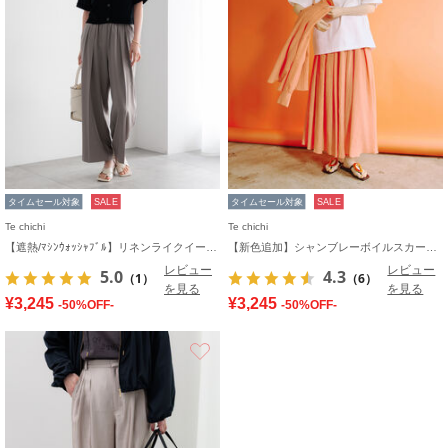
タイムセール対象
SALE
タイムセール対象
SALE
Te chichi
Te chichi
【遮熱/ﾏｼﾝｳｫｯｼｬﾌﾞﾙ】リネンライクイージーワイドパンツ
【新色追加】シャンブレーボイルスカート(セットアップ可)《2026 SUMMER LOOK item》
レビュー
レビュー
5.0
4.3
（1）
（6）
を見る
を見る
¥3,245
¥3,245
-50%OFF-
-50%OFF-
お気に入り