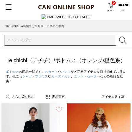
0
BRAND
カート
2026/03/18 ■店舗受け取りサービスのご案内
Te chichi（テチチ）/ボトムス（オレンジ/橙色系）
ボトムス
の商品一覧です。
スカート
や
パンツ
など定番アイテムを取り揃えておりま
す。他にも
シャツ・ブラウス
や
カーディガン
、
ニット・セーター
などの商品も充
実！
さらに絞り込む
表示変更
アイテム数：
3
件
お気に入り