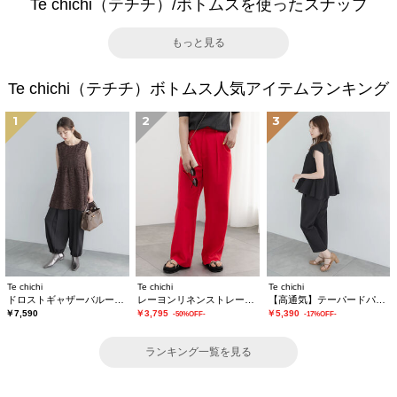
Te chichi（テチチ）/ボトムスを使ったスナップ
もっと見る
Te chichi（テチチ）ボトムス人気アイテムランキング
1
2
3
Te chichi
Te chichi
Te chichi
ドロストギャザーバルーンパンツ
レーヨンリネンストレートパンツ
【高通気】テーパードパンツ（セットアップ可）
￥7,590
￥3,795
￥5,390
-50%OFF-
-17%OFF-
ランキング一覧を見る