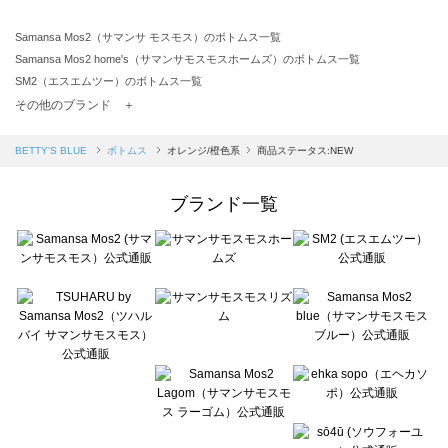
Samansa Mos2（サマンサ モスモス）のボトムス一覧
Samansa Mos2 home's（サマンサモスモスホームズ）のボトムス一覧
SM2（エスエムツー）のボトムス一覧
TSUHARU by Samansa Mos2（ツハルバイサマンサモスモス）のボトムス一覧
その他のブランド ＋
sm2rhythm（サマンサモスモス リズム）のボトムス一覧
Samansa Mos2 blue（サマンサモスモス ブルー）のボトムス一覧
BETTY'S BLUE
ボトムス
オレンジ/橙色系
商品ステータス:NEW
Samansa Mos2 Lagom（サマンサモスモス ラーゴム）のボトムス一覧
ehka sopo（エヘカソポ）のボトムス一覧
ブランド一覧
sō4ū（ソウフォーユー）のボトムス一覧
Te chichi（テチチ）のボトムス一覧
Te chichi CLASSIC（テチチ クラシック）のボトムス一覧
Te chichi TERRASSE（テチチ テラス）のボトムス一覧
Lugnoncure（ルノンキュール）のボトムス一覧
BETTY'S BLUE（べティーズブルー）のボトムス一覧
Wpc.（ワールドパーティー）のボトムス一覧