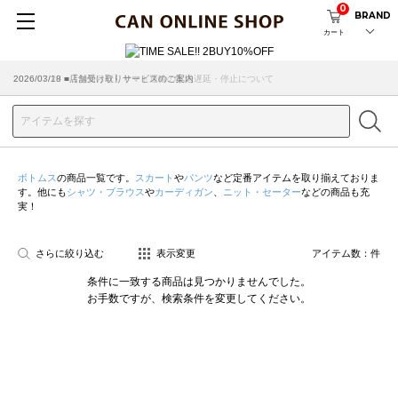
0
BRAND
カート
2026/07/29 ■【お知らせ】ヤマト運輸の配送遅延・停止について
2026/03/18 ■店舗受け取りサービスのご案内
ボトムス
の商品一覧です。
スカート
や
パンツ
など定番アイテムを取り揃えておりま
す。他にも
シャツ・ブラウス
や
カーディガン
、
ニット・セーター
などの商品も充
実！
さらに絞り込む
表示変更
アイテム数：
件
条件に一致する商品は見つかりませんでした。
お手数ですが、検索条件を変更してください。