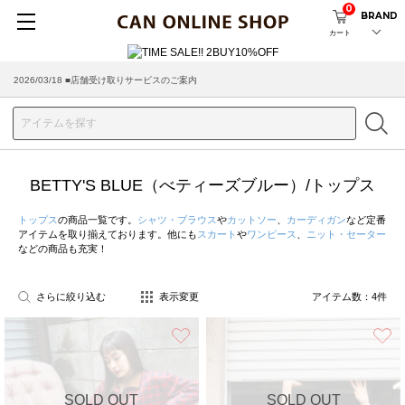
0
BRAND
カート
2026/03/18 ■店舗受け取りサービスのご案内
BETTY'S BLUE（べティーズブルー）/トップス
トップス
の商品一覧です。
シャツ・ブラウス
や
カットソー
、
カーディガン
など定番
アイテムを取り揃えております。他にも
スカート
や
ワンピース
、
ニット・セーター
などの商品も充実！
さらに絞り込む
表示変更
アイテム数：
4
件
お気に入り
SOLD OUT
SOLD OUT