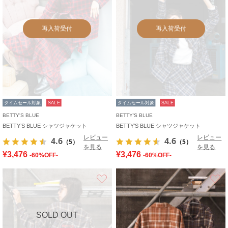
再入荷受付
再入荷受付
タイムセール対象
SALE
タイムセール対象
SALE
BETTY'S BLUE
BETTY'S BLUE
BETTY’S BLUE シャツジャケット
BETTY’S BLUE シャツジャケット
レビュー
レビュー
4.6
4.6
（5）
（5）
を見る
を見る
¥3,476
¥3,476
-60%OFF-
-60%OFF-
お気に入り
SOLD OUT