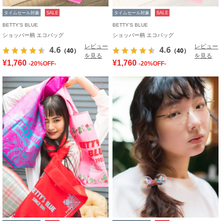
タイムセール対象
SALE
タイムセール対象
SALE
BETTY'S BLUE
BETTY'S BLUE
ショッパー柄 エコバッグ
ショッパー柄 エコバッグ
レビュー
レビュー
4.6
4.6
（40）
（40）
を見る
を見る
¥1,760
¥1,760
-20%OFF-
-20%OFF-
お気に入り