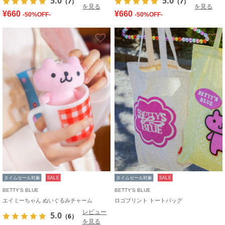
5.0
5.0
（7）
（7）
を見る
を見る
¥660
¥660
-50%OFF-
-50%OFF-
お気に入り
タイムセール対象
SALE
タイムセール対象
SALE
BETTY'S BLUE
BETTY'S BLUE
エイミーちゃん ぬいぐるみチャーム
ロゴプリント トートバッグ
レビュー
5.0
（6）
を見る