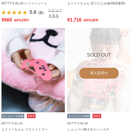
BETTY’S BLUE レジャーシート
エイミーちゃん 折りたたみ傘(晴雨兼用)
レビュー
5.0
（2）
を見る
¥660
¥1,716
-60%OFF-
-60%OFF-
お気に入り
SOLD OUT
再入荷受付
タイムセール対象
SALE
タイムセール対象
SALE
BETTY'S BLUE
BETTY'S BLUE
エイミーちゃん スライドミラー
ショッパー柄タオルハンカチ