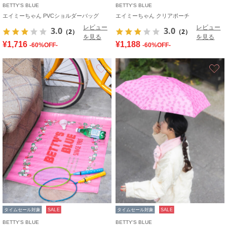
BETTY'S BLUE
BETTY'S BLUE
エイミーちゃん PVCショルダーバッグ
エイミーちゃん クリアポーチ
レビュー
レビュー
3.0
3.0
（2）
（2）
を見る
を見る
¥1,716
¥1,188
-60%OFF-
-60%OFF-
お気に入り
タイムセール対象
SALE
タイムセール対象
SALE
BETTY'S BLUE
BETTY'S BLUE