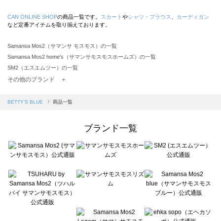
CAN ONLINE SHOP
の商品一覧です。
スカート
や
シャツ・ブラウス
、
カーディガン
など定番アイテムを取り揃えております。
Samansa Mos2（サマンサ モスモス）の一覧
Samansa Mos2 home's（サマンサモスモスホームズ）の一覧
SM2（エスエムツー）の一覧
TSUHARU by Samansa Mos2（ツハルバイサマンサモスモス）の一覧
その他のブランド ＋
sm2rhythm（サマンサモスモス リズム）の一覧
Samansa Mos2 blue（サマンサモスモス ブルー）の一覧
BETTY'S BLUE
商品一覧
Samansa Mos2 Lagom（サマンサモスモス ラーゴム）の一覧
ehka sopo（エヘカソポ）の一覧
ブランド一覧
sō4ū（ソウフォーユー）の一覧
Te chichi（テチチ）の一覧
Te chichi CLASSIC（テチチ クラシック）の一覧
Te chichi TERRASSE（テチチ テラス）の一覧
Lugnoncure（ルノンキュール）の一覧
BETTY'S BLUE（べティーズブルー）の一覧
Wpc.（ワールドパーティー）の一覧