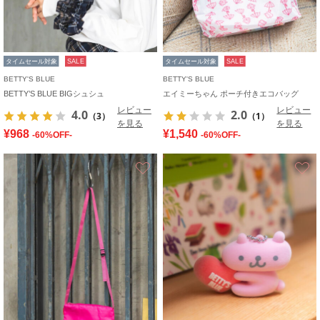
タイムセール対象
SALE
タイムセール対象
SALE
BETTY'S BLUE
BETTY'S BLUE
BETTY’S BLUE BIGシュシュ
エイミーちゃん ポーチ付きエコバッグ
レビュー
レビュー
4.0
2.0
（3）
（1）
を見る
を見る
¥968
¥1,540
-60%OFF-
-60%OFF-
お気に入り