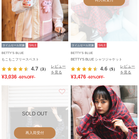
タイムセール対象
SALE
タイムセール対象
SALE
BETTY'S BLUE
BETTY'S BLUE
もこもこフリースベスト
BETTY’S BLUE シャツジャケット
レビュー
レビュー
4.7
4.6
（3）
（5）
を見る
を見る
¥3,036
¥3,476
-60%OFF-
-60%OFF-
お気に入り
SOLD OUT
再入荷受付