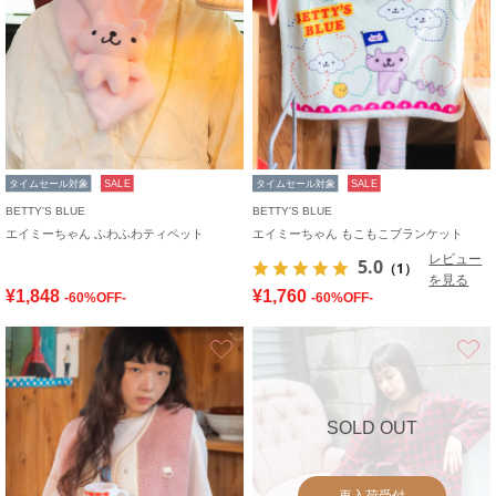
タイムセール対象
SALE
タイムセール対象
SALE
BETTY'S BLUE
BETTY'S BLUE
エイミーちゃん ふわふわティペット
エイミーちゃん もこもこブランケット
レビュー
5.0
（1）
を見る
¥1,848
¥1,760
-60%OFF-
-60%OFF-
お気に入り
SOLD OUT
再入荷受付