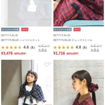
タイムセール対象
SALE
タイムセール対象
SALE
BETTY'S BLUE
BETTY'S BLUE
BETTY’S BLUE シャツジャケット
BETTY’S BLUE チェックストール
レビュー
レビュー
4.6
4.8
（5）
（5）
を見る
を見る
¥3,476
¥1,716
-60%OFF-
-60%OFF-
お気に入り