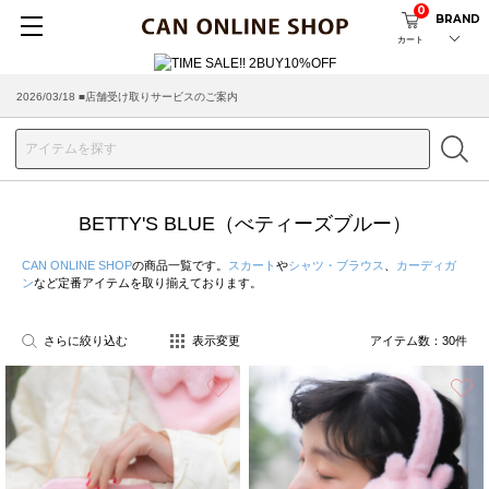
0
BRAND
カート
2026/08/04 ■8/13(木)AM2:00～サイトメンテナンス実施のお知らせ
2026/03/18 ■店舗受け取りサービスのご案内
BETTY'S BLUE（べティーズブルー）
CAN ONLINE SHOP
の商品一覧です。
スカート
や
シャツ・ブラウス
、
カーディガ
ン
など定番アイテムを取り揃えております。
さらに絞り込む
表示変更
アイテム数：
30
件
お気に入り