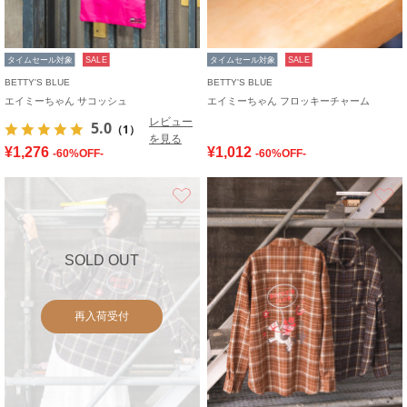
タイムセール対象
SALE
タイムセール対象
SALE
BETTY'S BLUE
BETTY'S BLUE
エイミーちゃん サコッシュ
エイミーちゃん フロッキーチャーム
レビュー
5.0
（1）
を見る
¥1,276
¥1,012
-60%OFF-
-60%OFF-
お気に入り
SOLD OUT
再入荷受付