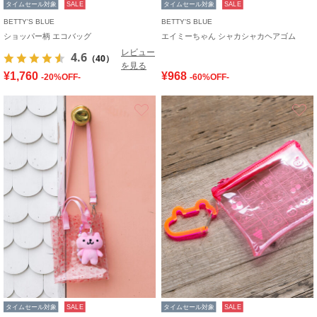
タイムセール対象
SALE
タイムセール対象
SALE
BETTY'S BLUE
BETTY'S BLUE
ショッパー柄 エコバッグ
エイミーちゃん シャカシャカヘアゴム
レビュー
4.6
（40）
を見る
¥1,760
¥968
-20%OFF-
-60%OFF-
お気に入り
タイムセール対象
SALE
タイムセール対象
SALE