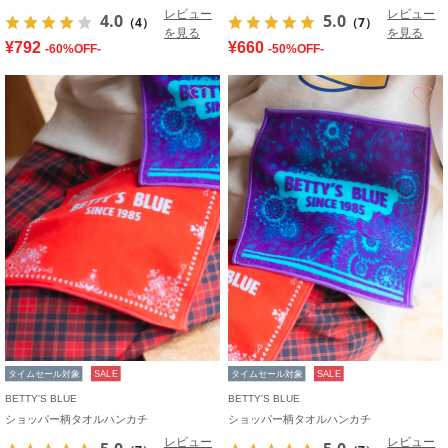
レビュー
レビュー
4.0
5.0
（4）
（7）
を見る
を見る
¥792
¥660
-60%OFF-
-50%OFF-
お気に入り
タイムセール対象
SALE
タイムセール対象
SALE
BETTY'S BLUE
BETTY'S BLUE
ショッパー柄タオルハンカチ
ショッパー柄タオルハンカチ
レビュー
レビュー