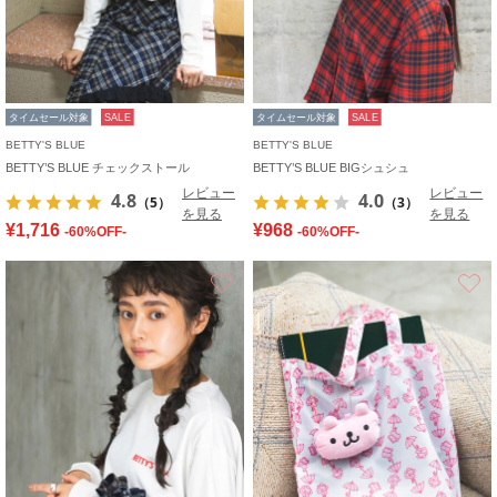
タイムセール対象
SALE
タイムセール対象
SALE
BETTY'S BLUE
BETTY'S BLUE
BETTY’S BLUE チェックストール
BETTY’S BLUE BIGシュシュ
レビュー
レビュー
4.8
4.0
（5）
（3）
を見る
を見る
¥1,716
¥968
-60%OFF-
-60%OFF-
お気に入り