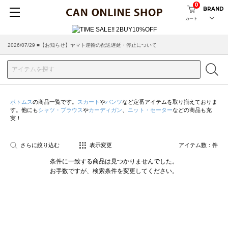
0
BRAND
カート
2026/07/29 ■【お知らせ】ヤマト運輸の配送遅延・停止について
ボトムス
の商品一覧です。
スカート
や
パンツ
など定番アイテムを取り揃えておりま
す。他にも
シャツ・ブラウス
や
カーディガン
、
ニット・セーター
などの商品も充
実！
さらに絞り込む
表示変更
アイテム数：
件
条件に一致する商品は見つかりませんでした。
お手数ですが、検索条件を変更してください。