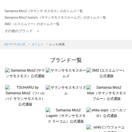
Samansa Mos2（サマンサ モスモス）のボトムス一覧
Samansa Mos2 home's（サマンサモスモスホームズ）のボトムス一覧
SM2（エスエムツー）のボトムス一覧
TSUHARU by Samansa Mos2（ツハルバイサマンサモスモス）のボトムス一覧
その他のブランド ＋
sm2rhythm（サマンサモスモス リズム）のボトムス一覧
Samansa Mos2 blue（サマンサモスモス ブルー）のボトムス一覧
BETTY'S BLUE
ボトムス
レッド/赤系
Samansa Mos2 Lagom（サマンサモスモス ラーゴム）のボトムス一覧
ehka sopo（エヘカソポ）のボトムス一覧
ブランド一覧
sō4ū（ソウフォーユー）のボトムス一覧
Te chichi（テチチ）のボトムス一覧
Te chichi CLASSIC（テチチ クラシック）のボトムス一覧
Te chichi TERRASSE（テチチ テラス）のボトムス一覧
Lugnoncure（ルノンキュール）のボトムス一覧
BETTY'S BLUE（べティーズブルー）のボトムス一覧
Wpc.（ワールドパーティー）のボトムス一覧