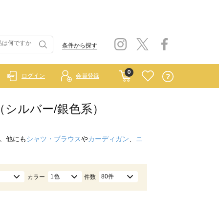
条件から探す
0
ログイン
会員登録
ス（シルバー/銀色系）
。他にも
シャツ・ブラウス
や
カーディガン
、
ニ
1色
80件
カラー
件数