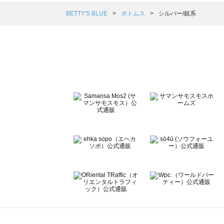
Samansa Mos2 blue（サマンサモスモス ブルー）のボ
Samansa Mos2 Lagom（サマンサモスモス ラーゴム）
BETTY'S BLUE
ボトムス
シルバー/銀系
ehka sopo（エヘカソポ）のボトムス一覧
sō4ū（ソウフォーユー）のボトムス一覧
Te chichi（テチチ）のボトムス一覧
Te chichi CLASSIC（テチチ クラシック）のボトムス一覧
Te chichi TERRASSE（テチチ テラス）のボトムス一覧
Lugnoncure（ルノンキュール）のボトムス一覧
BETTY'S BLUE（べティーズブルー）のボトムス一覧
Wpc.（ワールドパーティー）のボトムス一覧