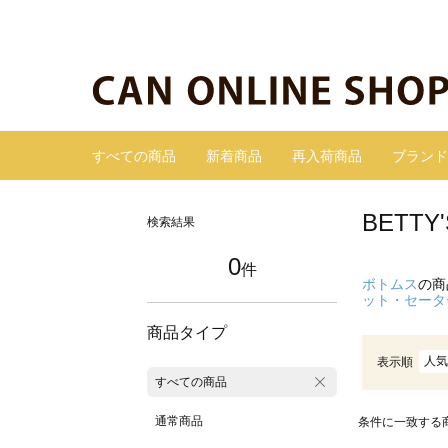
すべての商品
新着商品
再入荷商品
ブランド
BETT
検索結果
0
件
ボトムス
の商
ット・セータ
商品タイプ
人気
表示順
すべての商品
通常商品
条件に一致する