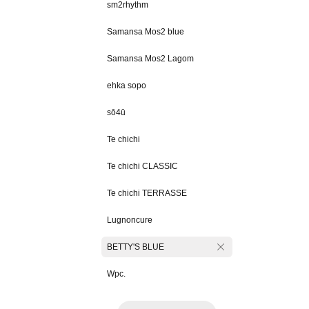
sm2rhythm
Samansa Mos2 blue
Samansa Mos2 Lagom
ehka sopo
sō4ū
Te chichi
Te chichi CLASSIC
Te chichi TERRASSE
Lugnoncure
BETTY'S BLUE
Wpc.