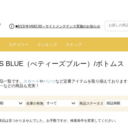
■8/13(木)AM2:00～サイトメンテナンス実施のお知らせ
カテゴリー
ランキング
スナップ
Y'S BLUE（べティーズブルー）/ボトム
品一覧です。
スカート
や
パンツ
など定番アイテムを取り揃えております
ー
などの商品も充実！
順
すべて
雑誌掲載
在庫の有無
商品ステータス
商品は見つかりませんでした。お手数ですが、検索条件を変更してください。