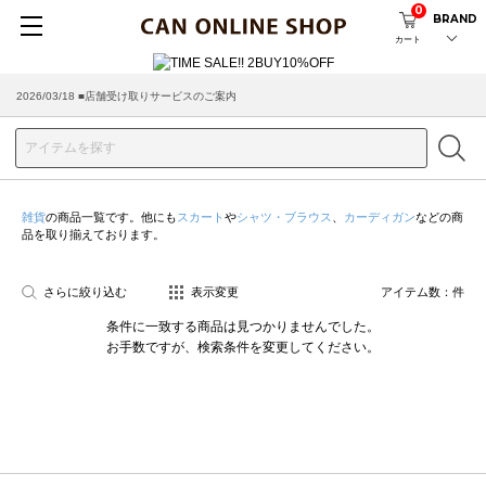
0
BRAND
カート
2026/03/18 ■店舗受け取りサービスのご案内
雑貨
の商品一覧です。他にも
スカート
や
シャツ・ブラウス
、
カーディガン
などの商
品を取り揃えております。
さらに絞り込む
表示変更
アイテム数：
件
条件に一致する商品は見つかりませんでした。
お手数ですが、検索条件を変更してください。