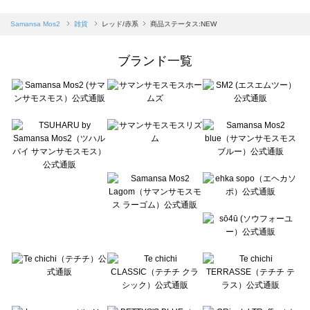
sm2rhythm（サマンサモスモス リズム）の雑貨一覧
Samansa Mos2 blue（サマンサモスモス ブルー）の雑貨一覧
Samansa Mos2
雑貨
レッド/赤系
商品ステータス:NEW
Samansa Mos2 Lagom（サマンサモスモス ラーゴム）の雑貨一覧
ehka sopo（エヘカソポ）の雑貨一覧
ブランド一覧
sō4ū（ソウフォーユー）の雑貨一覧
Te chichi（テチチ）の雑貨一覧
Te chichi CLASSIC（テチチ クラシック）の雑貨一覧
Te chichi TERRASSE（テチチ テラス）の雑貨一覧
Lugnoncure（ルノンキュール）の雑貨一覧
BETTY'S BLUE（べティーズブルー）の雑貨一覧
Wpc.（ワールドパーティー）の雑貨一覧