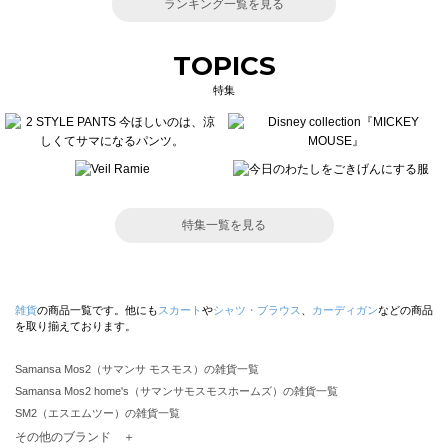
ランキング一覧を見る
TOPICS
特集
特集一覧を見る
雑貨
の商品一覧です。他にも
スカート
や
シャツ・ブラウス
、
カーディガン
などの商品
を取り揃えております。
Samansa Mos2（サマンサ モスモス）の雑貨一覧
Samansa Mos2 home's（サマンサモスモスホームズ）の雑貨一覧
SM2（エスエムツー）の雑貨一覧
TSUHARU by Samansa Mos2（ツハルバイサマンサモスモス）の雑貨一覧
その他のブランド ＋