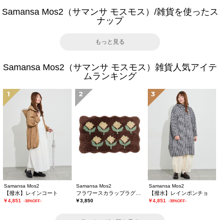
Samansa Mos2（サマンサ モスモス）/雑貨を使ったス
ナップ
もっと見る
Samansa Mos2（サマンサ モスモス）雑貨人気アイテ
ムランキング
1
2
3
Samansa Mos2
Samansa Mos2
Samansa Mos2
【撥水】レインコート
フラワースカラップラグマット
【撥水】レインポンチョ
￥4,851
￥3,850
￥4,851
-30%OFF-
-30%OFF-