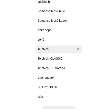
sm2rhythm
Samansa Mos2 blue
Samansa Mos2 Lagom
ehka sopo
sō4ū
Te chichi
Te chichi CLASSIC
Te chichi TERRASSE
Lugnoncure
BETTY'S BLUE
Wpc.