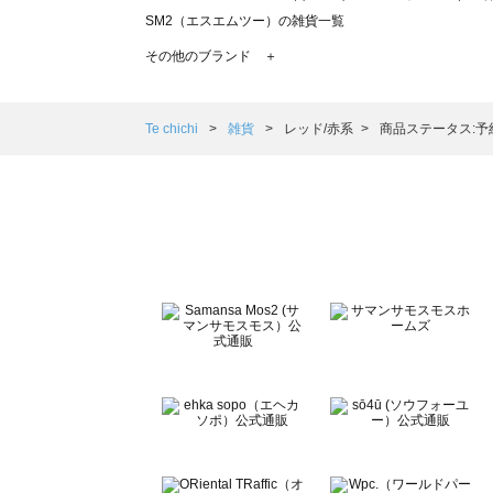
SM2（エスエムツー）の雑貨一覧
TSUHARU by Samansa Mos2（ツハルバイサマンサ
その他のブランド ＋
sm2rhythm（サマンサモスモス リズム）の雑貨一覧
Samansa Mos2 blue（サマンサモスモス ブルー）の雑貨
Samansa Mos2 Lagom（サマンサモスモス ラーゴム）
Te chichi
雑貨
レッド/赤系
商品ステータス:予
ehka sopo（エヘカソポ）の雑貨一覧
sō4ū（ソウフォーユー）の雑貨一覧
Te chichi（テチチ）の雑貨一覧
Te chichi CLASSIC（テチチ クラシック）の雑貨一覧
Te chichi TERRASSE（テチチ テラス）の雑貨一覧
Lugnoncure（ルノンキュール）の雑貨一覧
BETTY'S BLUE（べティーズブルー）の雑貨一覧
Wpc.（ワールドパーティー）の雑貨一覧