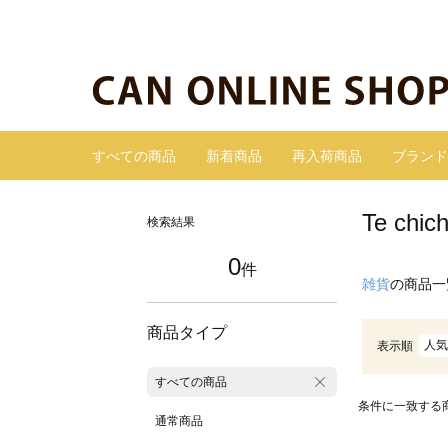
すべての商品
新着商品
再入荷商品
ブランド
Te c
検索結果
0
件
雑貨
の商品一
商品タイプ
人気
表示順
すべての商品
条件に一致する
通常商品