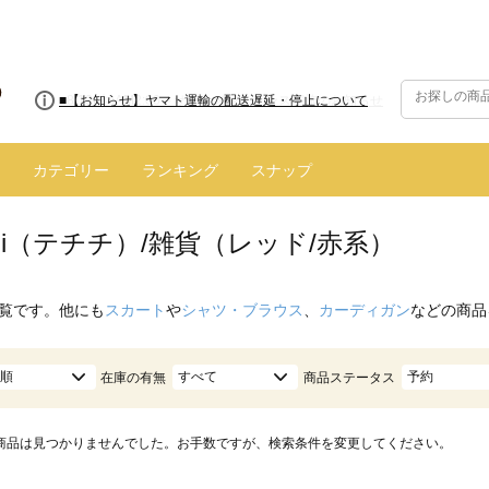
■8/13(木)AM2:00～サイトメンテナンス実施のお知らせ
■【お知らせ】ヤマト運輸の配送遅延・停止について
カテゴリー
ランキング
スナップ
hichi（テチチ）/雑貨（レッド/赤系）
覧です。他にも
スカート
や
シャツ・ブラウス
、
カーディガン
などの商品
順
すべて
予約
在庫の有無
商品ステータス
商品は見つかりませんでした。お手数ですが、検索条件を変更してください。