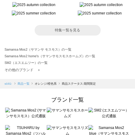
特集一覧を見る
Samansa Mos2（サマンサ モスモス）の一覧
Samansa Mos2 home's（サマンサモスモスホームズ）の一覧
SM2（エスエムツー）の一覧
TSUHARU by Samansa Mos2（ツハルバイサマンサモスモス）の一覧
その他のブランド ＋
sm2rhythm（サマンサモスモス リズム）の一覧
Samansa Mos2 blue（サマンサモスモス ブルー）の一覧
sō4ū
商品一覧
オレンジ/橙色系
商品ステータス:期間限定
Samansa Mos2 Lagom（サマンサモスモス ラーゴム）の一覧
ehka sopo（エヘカソポ）の一覧
ブランド一覧
sō4ū（ソウフォーユー）の一覧
Te chichi（テチチ）の一覧
Te chichi CLASSIC（テチチ クラシック）の一覧
Te chichi TERRASSE（テチチ テラス）の一覧
Lugnoncure（ルノンキュール）の一覧