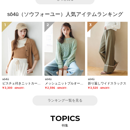
sō4ū（ソウフォーユー）人気アイテムランキング
1
2
3
sō4ū
sō4ū
sō4ū
ビスチェ付きニットカーディガン
メッシュニットプルオーバー
折り返しワイドスラックス
￥3,300
￥2,596
￥3,520
-60%OFF-
-60%OFF-
-60%OFF-
ランキング一覧を見る
TOPICS
特集