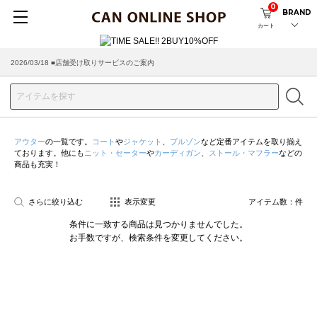
0
BRAND
カート
2026/03/18 ■店舗受け取りサービスのご案内
アウター
の一覧です。
コート
や
ジャケット
、
ブルゾン
など定番アイテムを取り揃え
ております。他にも
ニット・セーター
や
カーディガン
、
ストール・マフラー
などの
商品も充実！
さらに絞り込む
表示変更
アイテム数：
件
条件に一致する商品は見つかりませんでした。
お手数ですが、検索条件を変更してください。