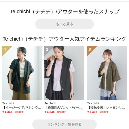
Te chichi（テチチ）/アウターを使ったスナップ
もっと見る
Te chichi（テチチ）アウター人気アイテムランキング
1
2
3
Te chichi
Te chichi
Te chichi
【イージーケア/マシンウォッシャブル】メッシュフレンチスリーブジャケット
【通気性/UVカット/イージーケア】麻混プリペラジレ(セットアップ可)
【接触冷感】レーヨンリネンジャケット(セットアップ可)
￥4,345
￥4,345
￥3,465
-50%OFF-
-50%OFF-
-50%OFF-
ランキング一覧を見る