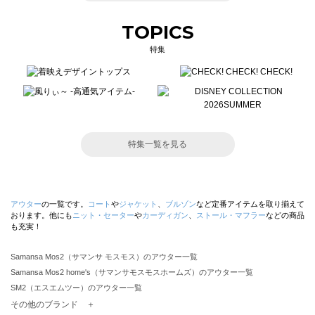
TOPICS
特集
特集一覧を見る
アウター
の一覧です。
コート
や
ジャケット
、
ブルゾン
など定番アイテムを取り揃えて
おります。他にも
ニット・セーター
や
カーディガン
、
ストール・マフラー
などの商品
も充実！
Samansa Mos2（サマンサ モスモス）のアウター一覧
Samansa Mos2 home's（サマンサモスモスホームズ）のアウター一覧
SM2（エスエムツー）のアウター一覧
TSUHARU by Samansa Mos2（ツハルバイサマンサモスモス）のアウター一覧
その他のブランド ＋