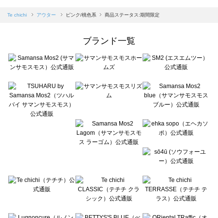
sm2rhythm（サマンサモスモス リズム）のアウター一覧
Samansa Mos2 blue（サマンサモスモス ブルー）のアウター一覧
Te chichi
アウター
ピンク/桃色系
商品ステータス:期間限定
Samansa Mos2 Lagom（サマンサモスモス ラーゴム）のアウター一覧
ehka sopo（エヘカソポ）のアウター一覧
ブランド一覧
sō4ū（ソウフォーユー）のアウター一覧
Te chichi（テチチ）のアウター一覧
Te chichi CLASSIC（テチチ クラシック）のアウター一覧
Te chichi TERRASSE（テチチ テラス）のアウター一覧
Lugnoncure（ルノンキュール）のアウター一覧
BETTY'S BLUE（べティーズブルー）のアウター一覧
Wpc.（ワールドパーティー）のアウター一覧